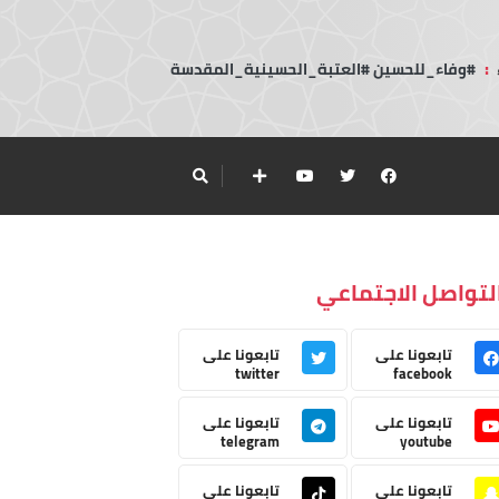
:
#وفاء_للحسين #العتبة_الحسينية_المقدسة
لتواصل الاجتماعي
تابعونا على
تابعونا على
twitter
facebook
تابعونا على
تابعونا على
telegram
youtube
تابعونا على
تابعونا على