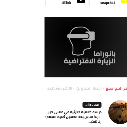
tikTok
snapchat
خر المواضيع
اختيار المحررين
الاكثر مشاهدة
قضايا وآراء
دراسة كلامية حديثية في معنى خبر:
«ارتدّ الناس بعد الحسين (عليه السلام)
إلّا ثلاث...