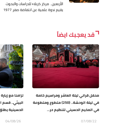
الأربعين.. مركز كربلاء للدراسات والبحوث
يقيم ندوة علمية عن انتفاضة صفر 1977
قد يعجبك ايضاً
محفل قراني ليلة العاشر ومراسيم خاصة
تزامنا مع زيارة
في ليلة الوحشة.. (250) متطوع ومتطوعة
البيئي.. قسم ا
في المخيم الحسيني لتنظيم حر...
الحسينية يطلق 
04/08/26
07/08/22