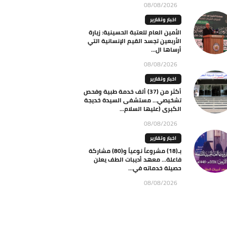
08/08/2026
اخبار وتقارير
الأمين العام للعتبة الحسينية: زيارة
الأربعين تجسد القيم الإنسانية التي
أرساها ال...
08/08/2026
اخبار وتقارير
أكثر من (37) ألف خدمة طبية وفحص
تشخيصي… مستشفى السيدة خديجة
الكبرى (عليها السلام...
08/08/2026
اخبار وتقارير
بـ(18) مشروعاً نوعياً و(80) مشاركة
فاعلة… معهد أديبات الطف يعلن
حصيلة خدماته في...
08/08/2026