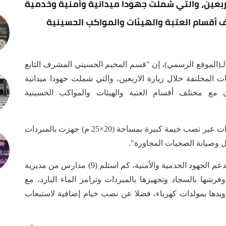
 الأربعين، والتي شملت جهودا ميدانية وأمنية وخدمية
 أقسام العتبة والهيئات والمواكب الحسينية
ـ(الموقع الرسمي)، إن "قسم المخيم الحسيني المشرف التابع
 المخلتفة خلال زيارة الاربعين، والتي شملت جهودا ميدانية
ن مع مختلف أقسام العتبة والهيئات والمواكب الحسينية
وأوضح أن "القسم اعد أماكن مخصصة لمبيت الزائرات عبر نصب خيمة كبيرة بمساحة (20×25 م) جهزت بالمبردات
ل وصيانة الصحيات المجاورة".
وتابع أن "القسم استعان بـ (600) متطوع ومتطوعة لدعم الجهود الخدمية والأمنية، كم استلم (9) مدارس من مديرية
فرشها بالسجاد وتجهيزها بالمبردات وترامز الماء البارد، مع
زويدها بمولدات كهرباء، فضلا عن نصب خيام إضافية لاستيعاب