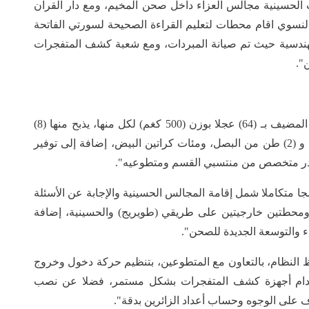
ب الحسينية مجالس العزاء داخل صحن المخيم، ومع دار القرآن
 النسوي اقام محطات لتعليم القراءة الصحيحة لسورتي الفاتحة
لهندسية حيث تم صيانة المبردات، ومع شعبة كشف المتفجرات
".
قدم آلاف الوجبات اليومية للزائرين، حيث تم تجهيز المضيف بـ (64) عجلا بوزن (500 كغم) لكل منها، يذبح منها (8)
عجول يوميا، فضلا عن تجهيز (14) طنا من البطاطا، و (2) طن من البصل، ومئات كراتين البيض، إضافة إلى توفير
 كادر متخصص من منتسبي القسم ومتطوعيه".
جا متكاملا شمل إقامة المجالس الحسينية والإجابة عن الأسئلة
حطتين خارجيتين على طريقي (طويريج) والحسينية، إضافة
والتوسعة الجديدة للصحن".
 النظام، بالتعاون مع المتطوعين، بتنظيم حركة دخول وخروج
ستخدام أجهزة كشف المتفجرات بشكل مستمر، فضلا عن نصب
ف على الوجوه وحساب أعداد الزائرين بدقة".