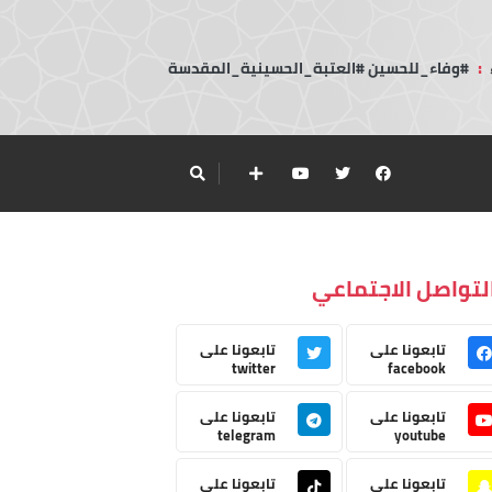
:
#وفاء_للحسين #العتبة_الحسينية_المقدسة
لتواصل الاجتماعي
تابعونا على
تابعونا على
twitter
facebook
تابعونا على
تابعونا على
telegram
youtube
تابعونا على
تابعونا على