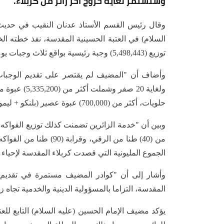
وستستمر لغاية خروج آخر زائر من كربلاء.
وقال رئيس القسم الأستاذ عدنان النقيب في حديث
توزيع (5,498,443) وجبة رئيسية بواقع ثلاث وجبات يوميا ابتداء من يوم الثامن من شهر صفر وحتى العشرين منه".
حلويات، أكثر من (700,000) عبوة عصير (بلنكو + ليمون)".
من (40) طنا من الرقي، و
الجموع المليونية التي قصدت كربلاء المقدسة لإحياء ذ
وأشار إلى أن "كوادر المضيف مستمرة في تقديم ا
المقدسة، التزاما بالمسؤولية الدينية والخدمية تجاه ز
يؤكد مضيف الإمام الحسين (عليه السلام) التابع للع