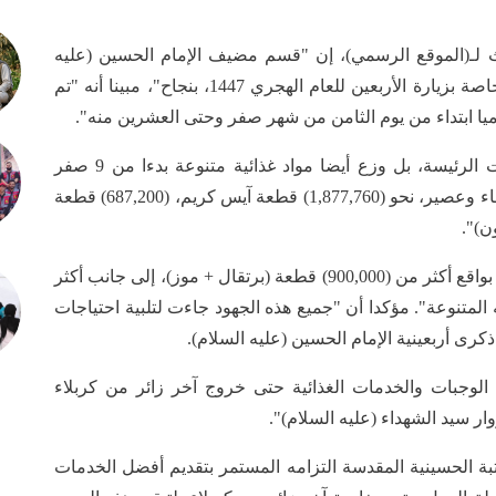
 لـ(الموقع الرسمي)، إن "قسم مضيف الإمام الحسين (عليه
السلام) في العتبة الحسينية المقدسة، نفذ خطته الخاصة بزيارة الأربعين للعام الهجري 1447، بنجاح"، مبينا أنه "تم
وأضاف أن "المضيف لم يقتصر على تقديم الوجبات الرئيسة، بل وزع أيضا مواد غذائية متنوعة بدءا من 9 صفر
ولغاية 20 صفر وشملت أكثر من (5,335,200) عبوة ماء وعصير، نحو (1,877,760) قطعة آيس كريم، (687,200) قطعة
وبين أن "خدمة الزائرين تضمنت كذلك توزيع الفواكه بواقع أكثر من (900,000) قطعة (برتقال + موز)، إلى جانب أكثر
قرابة (90) طنا من الفواكه المتنوعة". مؤكدا أن "جميع هذه الجهود جاءت لتلبية احتياجات
كرى أربعينية الإمام الحسين (عليه السلام).
لوجبات والخدمات الغذائية حتى خروج آخر زائر من كربلاء
وار سيد الشهداء (عليه السلام)".
تبة الحسينية المقدسة التزامه المستمر بتقديم أفضل الخدمات