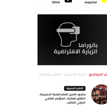
tikTok
snapchat
خر المواضيع
اختيار المحررين
الاكثر مشاهدة
التقارير المصورة
بحضور الامين العام للعتبة الحسينية..
انطلاق فعاليات المؤتمر العلمي
الدولي العاشر...