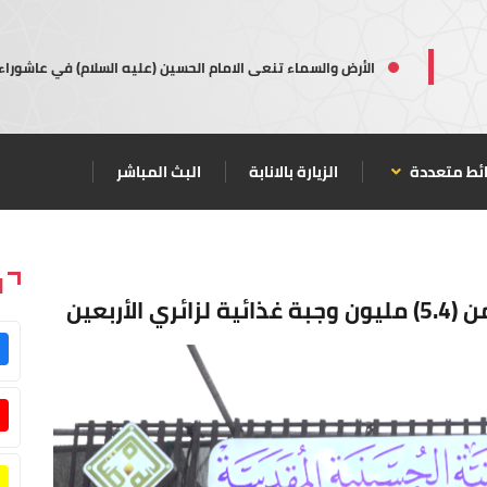
الأرض والسماء تنعى الامام الحسين (عليه السلام) في عاشوراء
ئط متعددة
الزيارة بالانابة
البث المباشر
ا
أربعين