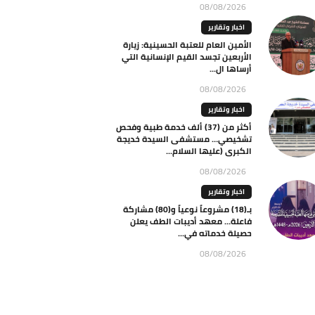
08/08/2026
اخبار وتقارير
الأمين العام للعتبة الحسينية: زيارة
الأربعين تجسد القيم الإنسانية التي
أرساها ال...
08/08/2026
اخبار وتقارير
أكثر من (37) ألف خدمة طبية وفحص
تشخيصي… مستشفى السيدة خديجة
الكبرى (عليها السلام...
08/08/2026
اخبار وتقارير
بـ(18) مشروعاً نوعياً و(80) مشاركة
فاعلة… معهد أديبات الطف يعلن
حصيلة خدماته في...
08/08/2026