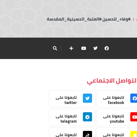
:
#وفاء_للحسين #العتبة_الحسينية_المقدسة
لتواصل الاجتماعي
تابعونا على
تابعونا على
twitter
facebook
تابعونا على
تابعونا على
telegram
youtube
تابعونا على
تابعونا على