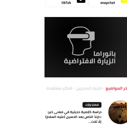
tikTok
snapchat
خر المواضيع
اختيار المحررين
الاكثر مشاهدة
قضايا وآراء
دراسة كلامية حديثية في معنى خبر:
«ارتدّ الناس بعد الحسين (عليه السلام)
إلّا ثلاث...