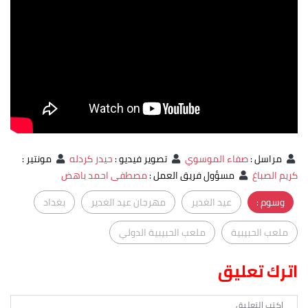
مراسل
:
صفاء الموسوي
تصوير فيديو
:
حيدر كردله
مونتير
:
كريم الصباغ
مسؤول فريق العمل
:
مصطفى احمد باهض
وسوم :
عيد الغدير
مهرجان عيد الغدير
بغداد
ملعب الحبيبية
ملعب الحبيبية الدولي
اترك تعليق