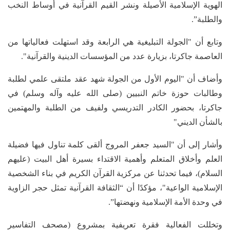
الهوية الإسلامية الأصيلة ونشر القيم القرآنية في أوساط النخب
والطلبة”.
وتابع أن "الجولة التبليغية هي الرابعة وقد استهلت فعالياتها من
العاصمة جاكرتا، بزيارة عدد من المؤسسات الدينية والقرآنية".
وأضاف أن "اليوم الأول من الجولة شهد عقد ملتقى علمي لطلبة
وطالبات حوزة خاتم النبيين (صلى الله عليه وآله وسلم) في
جاكرتا، بحضور الكادر التدريسي ولفيف من الطلبة والمهتمين
بالشأن الديني"
وأشار إلى أن "السيد جعفر المروج ألقى كلمة تناول فيها فضيلة
العلم وأخلاق المتعلم وأهمية الاقتداء بسيرة أهل البيت (عليهم
السلام)، فيما تحدثنا عن مركزية القرآن الكريم في بناء الشخصية
الإسلامية الواعية"، مؤكدًا أن “الثقافة القرآنية تمثل حجر الزاوية
في وحدة الأمة الإسلامية ونهضتها”.
وتخللت الفعالية فقرة تعريفية بمشروع (مصحف التفاسير