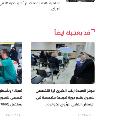
العالمية: هذه الخدمات لم أتصور وجودها في
العراق
قد يعجبك ايضاً
مركز السيدة زينب الكبرى (ع) التخصصي
(مجانا) وبأسعا
للعيون يقيم دورة تدريبية متخصصة في
تخصصي للعيون ت
الإنعاش القلبي الرئوي لكوادره...
يستقبل (7860) مراجعا ويجري...
11/04/23
13/05/25