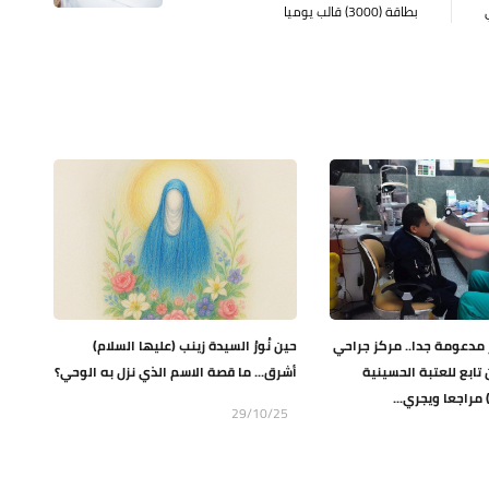
بطاقة (3000) قالب يوميا
ر مدعومة جدا.. مركز جراحي
حين نُورُ السيدة زينب (عليها السلام)
ابع للعتبة الحسينية
أشرق... ما قصة الاسم الذي نزل به الوحي؟
29/10/25