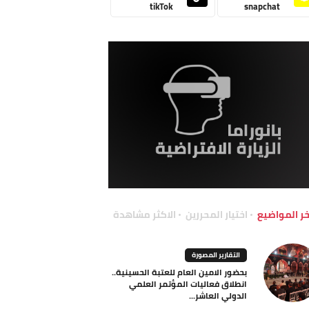
tikTok
snapchat
خر المواضيع
اختيار المحررين
الاكثر مشاهدة
التقارير المصورة
بحضور الامين العام للعتبة الحسينية..
انطلاق فعاليات المؤتمر العلمي
الدولي العاشر...