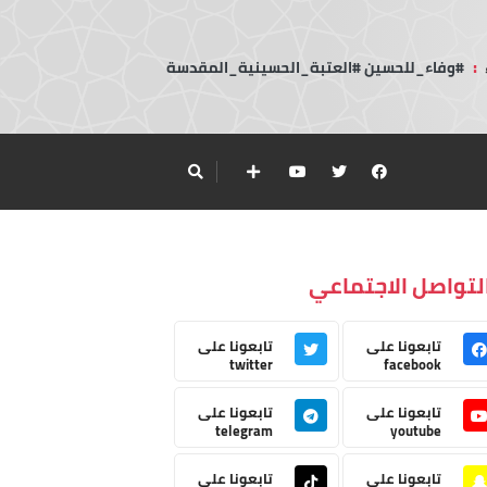
:
#وفاء_للحسين #العتبة_الحسينية_المقدسة
لتواصل الاجتماعي
تابعونا على
تابعونا على
twitter
facebook
تابعونا على
تابعونا على
telegram
youtube
تابعونا على
تابعونا على