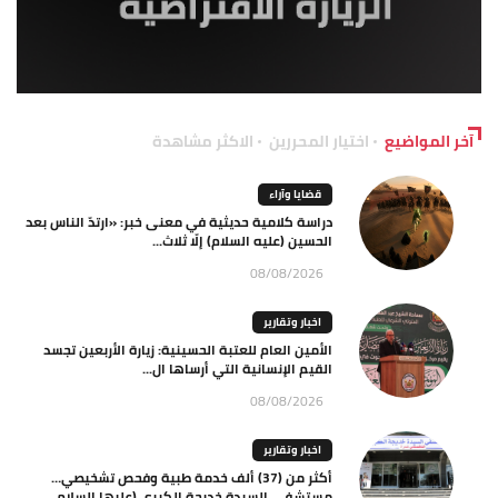
آخر المواضيع
اختيار المحررين
الاكثر مشاهدة
قضايا وآراء
دراسة كلامية حديثية في معنى خبر: «ارتدّ الناس بعد
الحسين (عليه السلام) إلّا ثلاث...
08/08/2026
اخبار وتقارير
الأمين العام للعتبة الحسينية: زيارة الأربعين تجسد
القيم الإنسانية التي أرساها ال...
08/08/2026
اخبار وتقارير
أكثر من (37) ألف خدمة طبية وفحص تشخيصي…
مستشفى السيدة خديجة الكبرى (عليها السلام...