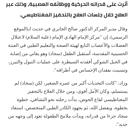
أثرت على قدراته الحركية ووظائفه العصبية، وذلك عبر
العلاج خلال جلسات العلاج بالتحفيز المغناطيسي.
وقال مدير المركز الدكتور صالح الجابري في حديث لـ(الموقع
الرسمي)، إن "مركز الإمام الهادي الإمام (عليه السلام) لاعتلال
العضلات والأعصاب التابع لهيئة الصحة والتعليم الطبي في العبتة
الحسينية المقدسة، أستقبل الطفل (سجاد) وهو يعاني من إصابة
في الحبل الشوكي أفقدته السيطرة على عمليات التبول والتبرز،
وتسببت بفقدان الإحساس في أطرافه".
وزاد، "كانت التحديات أكبر من عمره الصغير، لكن (سجاد) لم
يستسلم، وكان الأمل أقوى، ومن خلال العلاج بالتحفيز
المغناطيسي لقاع الحوض، بدأت رحلته نحو التشافي، خطوة
بخطوة، وبفضل الله، ثم بجهود الكادر الطبي المتخصص، استعاد
سجاد جزءا من قدراته، وبدأت ملامح الطفولة تعود إلى وجهه من
جديد".