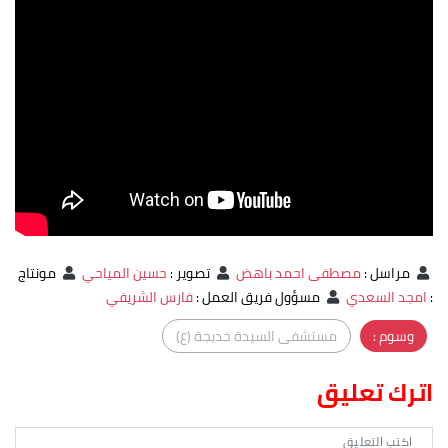
مراسل
:
مصطفى احمد باهض
تصوير
:
حسين المياحي
مونتاج
:
امجد السعدي
مسؤول فريق العمل
:
فارس الشريفي
وسوم :
مستشفى السيدة خديجة (ع)
اترك تعليق