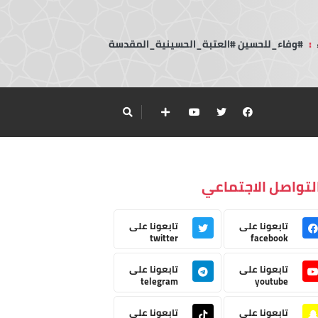
:
#وفاء_للحسين #العتبة_الحسينية_المقدسة
لتواصل الاجتماعي
تابعونا على
تابعونا على
twitter
facebook
تابعونا على
تابعونا على
telegram
youtube
تابعونا على
تابعونا على