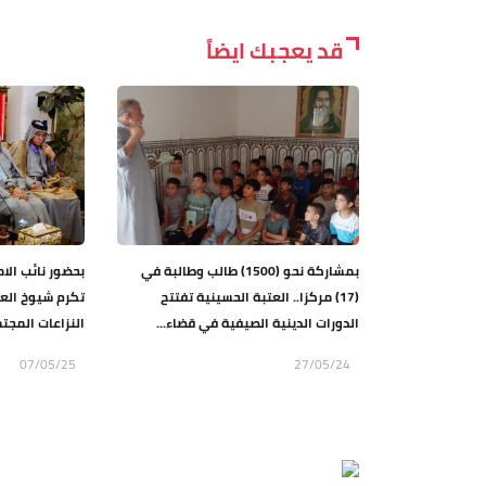
قد يعجبك ايضاً
بمشاركة نحو (1500) طالب وطالبة في
بحضور نائب الام
(17) مركزا.. العتبة الحسينية تفتتح
تكرم شيوخ الع
الدورات الدينية الصيفية في قضاء...
النزاعات المجت
07/05/25
27/05/24