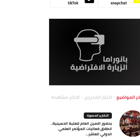
tikTok
snapchat
خر المواضيع
اختيار المحررين
الاكثر مشاهدة
التقارير المصورة
بحضور الامين العام للعتبة الحسينية..
انطلاق فعاليات المؤتمر العلمي
الدولي العاشر...