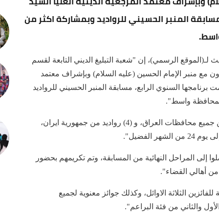
لام) وبإشراف معتمد المرجعية الدينية العليا السيد
ابقة المنبر الحسيني للرواديد وبمشاركة اكثر من
ـ(الموقع الرسمي)، إن "شعبة التبليغ الديني التابعة لقسم
اون مع منبر الإمام الحسين (عليه السلام) وبإشراف معتمد
 برنامجها السنوي الرابع، مسابقة المنبر الحسيني للرواديد
وأضاف "تم مشاركة اكثر من (280) رادود وشاعر من جميع محافظات العراق، و (4) رواديد من جمهورية ايران،
 الفضيل".
وا إلى المراحل النهائية من المسابقة، وتم تكريمهم بحضور
من أهالي القضاء".
لفائزين الثلاثة الاوائل، وكذلك جوائز معنوية لجميع
لأول والثاني من فئة البراعم".