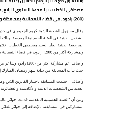
وبالتعاون مع منبر الإمام الحسين (عليه الس
مصطفى الخطيب برنامجها السنوي الرابع، مس
(280) رادود، في قضاء النعمانية بمحافظة واسط.
وقال مسؤول الشعبة الشيخ كريم الجعيفري في حديث ل
الشؤون الدينية في العتبة الحسينية المقدسة، وبالتع
المرجعية الدينية العليا السيد مصطفى الخطيب اختتمت
وبمشاركة اكثر من (280) رادود، في قضاء النعمانية بمحافظة واسط".
حيث بدأت المسابقة من بداية شهر رمضان المبارك إلى يوم 24 من الشهر
وأضاف "اختتمت المسابقة باختيار الفائزين الذين وصل
العديد من الشخصيات الدينية والأكاديمية والعشائرية 
وبين أن "العتبة الحسينية المقدسة قدمت جوائز مالية ل
المشاركين في المسابقة، بالإضافة إلى جوائز للفائز ا