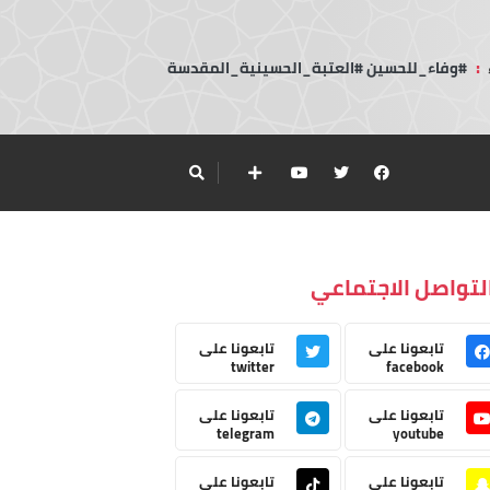
:
#وفاء_للحسين #العتبة_الحسينية_المقدسة
لتواصل الاجتماعي
تابعونا على
تابعونا على
twitter
facebook
تابعونا على
تابعونا على
telegram
youtube
تابعونا على
تابعونا على