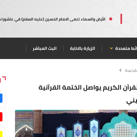
الأرض والسماء تنعى الامام الحسين (عليه السلام) في عاشوراء
ئط متعددة
الزيارة بالانابة
البث المباشر
مقدسة
ا
لقرآن الكريم يواصل الختمة القرآنية
يني