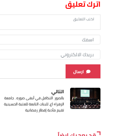
اترك تعليق
ارسال
التالي
بالصور: التكافل في أبهى صوره.. جامعة
الزهراء (ع، للبنات التابعة للعتبة الحسينية
تقيم مأدبة إفطار رمضانية
قد يعجبك ايضاً