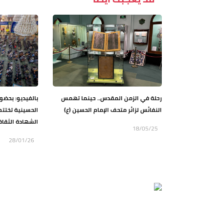
رحلة في الزمن المقدس.. حينما تهمس
بالفيديو: بحضور
النفائس لزائر متحف الإمام الحسين (ع)
الحسينية تختتم
الشهادة الثقافي
18/05/25
28/01/26