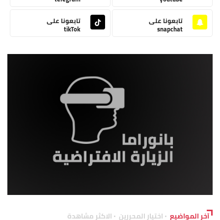
تابعونا على
تابعونا على
tikTok
snapchat
آخر المواضيع
اختيار المحررين
الاكثر مشاهدة