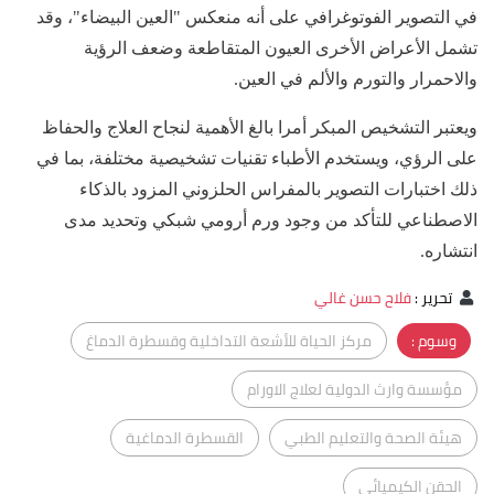
في التصوير الفوتوغرافي على أنه منعكس "العين البيضاء"، وقد
تشمل الأعراض الأخرى العيون المتقاطعة وضعف الرؤية
والاحمرار والتورم والألم في العين.
ويعتبر التشخيص المبكر أمرا بالغ الأهمية لنجاح العلاج والحفاظ
على الرؤي، ويستخدم الأطباء تقنيات تشخيصية مختلفة، بما في
ذلك اختبارات التصوير بالمفراس الحلزوني المزود بالذكاء
الاصطناعي للتأكد من وجود ورم أرومي شبكي وتحديد مدى
انتشاره.
تحرير
:
فلاح حسن غالي
وسوم :
مركز الحياة للأشعة التداخلية وقسطرة الدماغ
مؤسسة وارث الدولية لعلاج الاورام
هيئة الصحة والتعليم الطبي
القسطرة الدماغية
الحقن الكيميائي