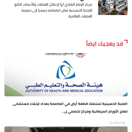
مركز الإمام الهادي (ع) لإعتلال العضلات والأعصاب التابع
للعتبة الحسينية يعلن انضمامه رسميا إلى جمعية
العضلات العالمية
قد يعجبك ايضاً
العتبة الحسينية تستملك قطعة أرض في العاصمة بغداد لإنشاء مستشفى
لعلاج الأورام السرطانية ومركز تخصصي ل...
01/05/24