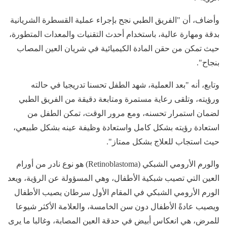
وأضاف، أن "الفريق الطبي نجح بإجراء عملية القسطرة الشريانية
بدقة ومهارة عالية، باستخدام أحدث التقنيات والمعدات المتطورة،
حيث تمكن من حقن المادة الكيميائية في شريان العين المصاب
بنجاح".
وتابع، أنه "بعد العملية، شهد الطفل تحسنا تدريجيا في حالته
ورؤيته، وتلقى رعاية مستمرة ومتابعة دقيقة من الفريق الطبي
لضمان استمرار تحسنه، ومع مرور الوقت، تمكن الطفل من
استعادة رؤيته بشكل كامل واستعادة وظيفة عينه بشكل طبيعي،
حيث استجاب للعلاج بشكل ممتاز".
والورم الأرومي الشبكي (Retinoblastoma) هو نوع نادر من أورام
العين التي تصيب شبكية الأطفال، وهي المسؤولة عن الرؤية، ويعد
الورم الأرومي الشبكي في المقام الأول سرطان يصيب الأطفال
ويصيب عادةً الأطفال دون سن الخامسة، والعلامة الأكثر شيوعا
للمرض، هي انعكاس أبيض في حدقة العين المصابة، وغالبا ما يرى