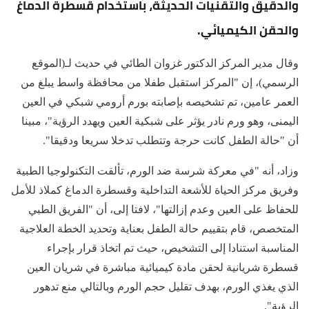
والدقيق والتقنيات الحديثة، باستخدام قسطرة الدماغ
والحقن الكيميائي.
وقال مدير المركز الدكتور غزوان الطائي في حديث لـ(الموقع
الرسمي)، إن "المركز استقبل طفلا من محافظة واسط يبلغ من
العمر عامين، تم تشخيصه بإصابته بورم أرومي شبكي في العين
اليمنى، وهو ورم نادر يؤثر على شبكية العين ويهدد الرؤية"، مبينا
أن "حالة الطفل كانت حرجة وتتطلب تدخلا سريعا ودقيقا".
وزاد، أنه "في معركة شرسة ضد الورم، تألقت التكنولوجيا الطبية
وفريق مركز الحياة للأشعة التداخلية وقسطرة الدماغ كملاذ للأمل
للحفاظ على العين وعدم إزالتها"، لافتا إلى، أن "الفريق الطبي
المتخصص، قام بتقييم حالة الطفل بعناية وتحديد الخطة العلاجية
المناسبة استنادا إلى التشخيص، حيث تم اتخاذ قرار بإجراء
قسطرة شريانية لحقن مادة كيميائية مباشرة في شريان العين
الذي يغذي الورم، بهدف تقليل حجم الورم وبالتالي منع تدهور
الرؤية".