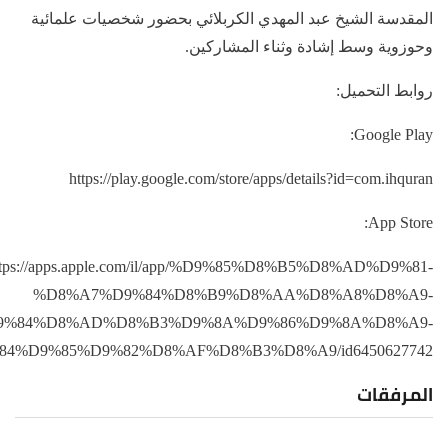
المقدسة الشيخ عبد المهدي الكربلائي بحضور شخصيات علمائية
وحوزوية وسط إشادة وثناء المشاركين.
روابط التحميل:
Google Play:
https://play.google.com/store/apps/details?id=com.ihquran
App Store:
ttps://apps.apple.com/il/app/%D9%85%D8%B5%D8%AD%D9%81-
%D8%A7%D9%84%D8%B9%D8%AA%D8%A8%D8%A9-
9%84%D8%AD%D8%B3%D9%8A%D9%86%D9%8A%D8%A9-
4%D9%85%D9%82%D8%AF%D8%B3%D8%A9/id6450627742
المرفقات