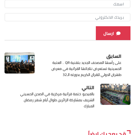
ارسال
السابق
على رأسها المصحف الجديد بتقنية QR .. العتبة
الحسينية تستعرض نتاجاتها القرآنية في معرض
طهران الدولي للقرآن الكريم بدورته الـ32
التالي
بالفيديو: ختمة قرآنية مركزية في الصحن الحسيني
الشريف بمشاركة الزائرين طوال أيام شهر رمضان
المبارك
قد يعجبك ايضاً