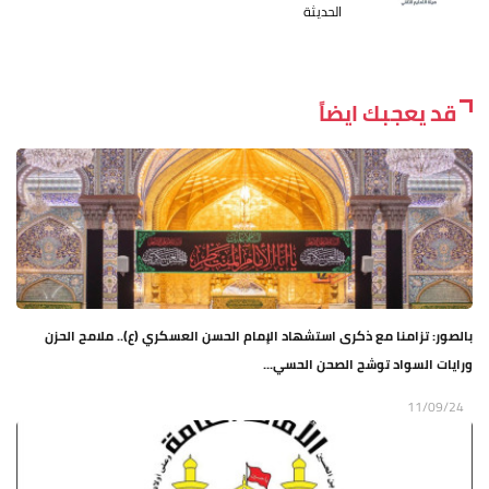
الحديثة
قد يعجبك ايضاً
بالصور: تزامنا مع ذكرى استشهاد الإمام الحسن العسكري (ع).. ملامح الحزن
ورايات السواد توشح الصحن الحسي...
11/09/24