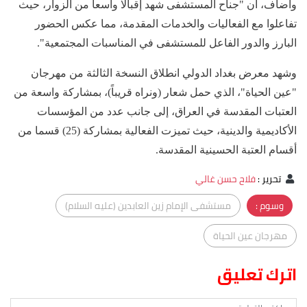
وأضاف، أن "جناح المستشفى شهد إقبالا واسعا من الزوار، حيث
تفاعلوا مع الفعاليات والخدمات المقدمة، مما عكس الحضور
البارز والدور الفاعل للمستشفى في المناسبات المجتمعية".
وشهد معرض بغداد الدولي انطلاق النسخة الثالثة من مهرجان
"عين الحياة"، الذي حمل شعار (ونراه قريباً)، بمشاركة واسعة من
العتبات المقدسة في العراق، إلى جانب عدد من المؤسسات
الأكاديمية والدينية، حيث تميزت الفعالية بمشاركة (25) قسما من
أقسام العتبة الحسينية المقدسة.
تحرير
:
فلاح حسن غالي
وسوم :
مستشفى الإمام زين العابدين (عليه السلام)
مهرجان عين الحياة
اترك تعليق