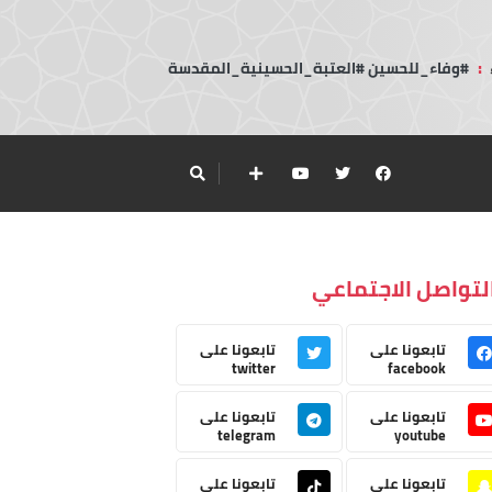
:
#وفاء_للحسين #العتبة_الحسينية_المقدسة
لتواصل الاجتماعي
تابعونا على
تابعونا على
twitter
facebook
تابعونا على
تابعونا على
telegram
youtube
تابعونا على
تابعونا على