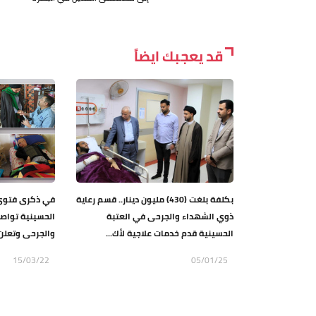
قد يعجبك ايضاً
بكلفة بلغت (430) مليون دينار.. قسم رعاية
في ذكرى فتوى ا
ذوي الشهداء والجرحى في العتبة
الحسينية تواصل
الحسينية قدم خدمات علاجية لأك...
والجرحى وتعلن إ
15/03/22
05/01/25