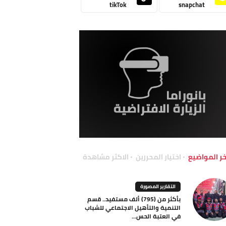
tikTok
snapchat
خر المواضيع
اختيار المحررين
الاكثر مشاهدة
التقارير المصورة
بأكثر من (795) ألف مستفيد.. قسم
التنمية والتأهيل الاجتماعي للشباب
في العتبة الحس...