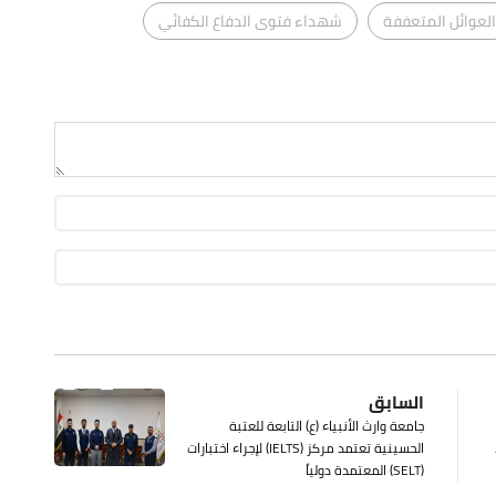
العوائل المتعففة
شهداء فتوى الدفاع الكفائي
السابق
جامعة وارث الأنبياء (ع) التابعة للعتبة
الحسينية تعتمد مركز (IELTS) لإجراء اختبارات
(SELT) المعتمدة دولياً