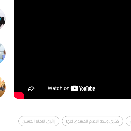
ذكرى ولادة الامام المهدي (عج)
زائري الامام الحسين