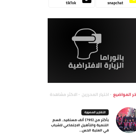
tikTok
snapchat
خر المواضيع
اختيار المحررين
الاكثر مشاهدة
التقارير المصورة
بأكثر من (795) ألف مستفيد.. قسم
التنمية والتأهيل الاجتماعي للشباب
في العتبة الحس...