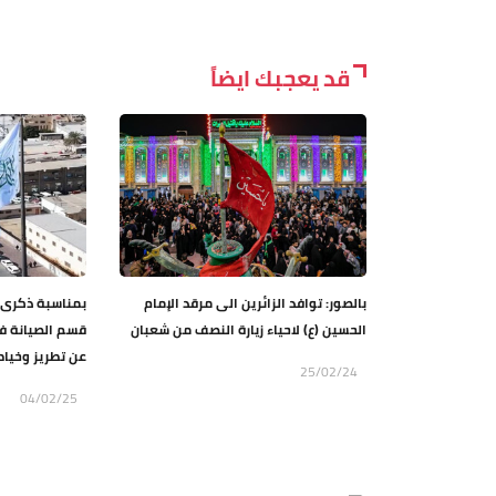
قد يعجبك ايضاً
بالصور: توافد الزائرين الى مرقد الإمام
بمناسبة ذكرى ول
الحسين (ع) لاحياء زيارة النصف من شعبان
قسم الصيانة في
عن تطريز وخياطة
25/02/24
04/02/25