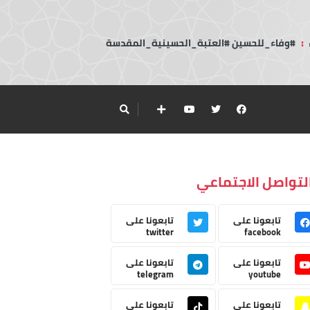
:
#وفاء_للحسين #العتبة_الحسينية_المقدسة
لتواصل الاجتماعي
تابعونا على
تابعونا على
twitter
facebook
تابعونا على
تابعونا على
telegram
youtube
تابعونا على
تابعونا على