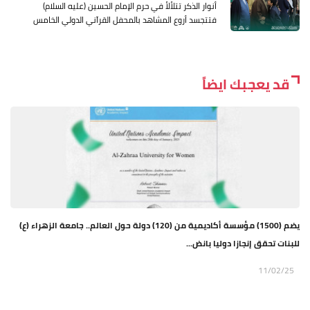
أنوار الذكر تتلألأ في حرم الإمام الحسين (عليه السلام)
فتتجسد أروع المشاهد بالمحفل القرآني الدولي الخامس
قد يعجبك ايضاً
يضم (1500) مؤسسة أكاديمية من (120) دولة حول العالم.. جامعة الزهراء (ع)
للبنات تحقق إنجازا دوليا بانض...
11/02/25