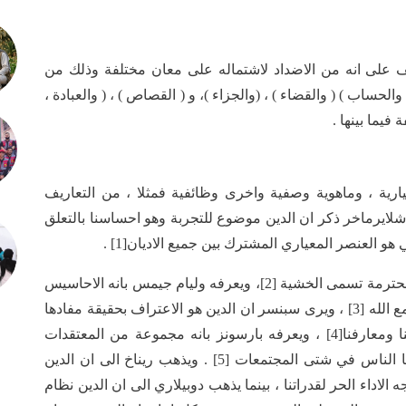
ف على انه من الاضداد لاشتماله على معان مختلفة وذلك من
لحساب ) ( والقضاء ) ، (والجزاء )، و ( القصاص ) ، ( والعبادة ،
فيما بينها .
ارية ، وماهوية وصفية واخرى وظائفية فمثلا ، من التعاريف
شلايرماخر ذكر ان الدين موضوع للتجربة وهو احساسنا بالتعلق
 هو العنصر المعياري المشترك بين جميع الاديان[1] .
ويعرفه تي ميل الدين بانه وضع روحاني وحالة فذة محترمة تسمى الخشية [2]، ويعرفه وليام جيمس بانه الاحاسيس
والافعال والتجربيات التي يجدها الناس في خلواتهم مع الله [3] ، ويرى سبنسر ان الدين هو الاعتراف بحقيقة مفادها
ان جميع الموجودات تجليات لقوة اسمى من علومنا ومعارفنا[4] ، ويعرفه بارسونز بانه مجموعة من المعتقدات
والافعال والطقوس والمؤسسات الدينية التي شيدها الناس في شتى المجتمعات [5] . ويذهب ريناخ الى ان الدين
لاداء الحر لقدراتنا ، بينما يذهب دوبيلاري الى ان الدين نظام