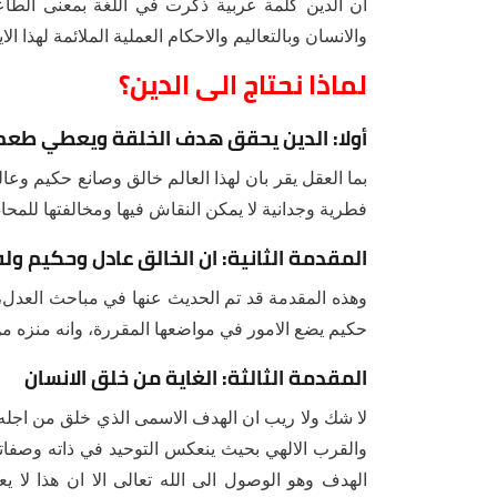
ان الدين كلمة عربية ذكرت في اللغة بمعنى الطاعة
والانسان وبالتعاليم والاحكام العملية الملائمة لهذا الايمان
لماذا نحتاج الى الدين؟
أولا: الدين يحقق هدف الخلقة ويعطي طعم 
بما العقل يقر بان لهذا العالم خالق وصانع حكيم وعال
فطرية وجدانية لا يمكن النقاش فيها ومخالفتها للمحا
المقدمة الثانية: ان الخالق عادل وحكيم وله
وهذه المقدمة قد تم الحديث عنها في مباحث العدل، ف
حكيم يضع الامور في مواضعها المقررة، وانه منزه من 
المقدمة الثالثة: الغاية من خلق الانسان
لا شك ولا ريب ان الهدف الاسمى الذي خلق من اجله ا
والقرب الالهي بحيث ينعكس التوحيد في ذاته وصفاته
الهدف وهو الوصول الى الله تعالى الا ان هذا ل