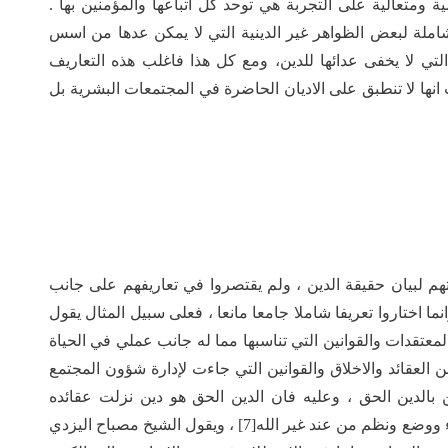
 ومتعالية على التجربة هي توحد كل اتباعها والمؤمنين بها .
شاملة لبعض الظواهر غير الدينية التي لا يمكن عدها من اسس
 التي لا يخفى عدائها للدين، ومع كل هذا فاغلب هذه التعاريف
انها لا تنطبق على الاديان الحاضرة في المجتمعات البشرية بل
هم لبيان حقيقة الدين ، ولم يقتصروا في تعاريفهم على جانب
ا اختاروا تعريفا شاملا جامعا مانعا ، فعلى سبيل المثال يقول
عتقدات والقوانين التي تناسبها مما له جانب عملي في الحياة
ن العقائد والاخلاق والقوانين التي جاءت لإدارة شؤون المجتمع
 بالدين الحق ، وعليه فان الدين الحق هو دين نزلت عقائده
وقوانينه من الله عز وجل والدين الباطل هو الذي جاء ووضع ونظم من عند غير الله[7] ، ويقول الشيخ مصباح اليزدي