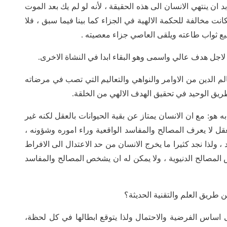
د ان ينتهي الانسان الى هذه الحقيقة ، لأنه لو لم يك بعد الموت
نت مخالفة للحكمة الالهية في الجزاء كما بينا فيما سبق ، فلا
طيع ثواب طاعته ويلقى العاصي جزاء معصيته .
 لاجل هدف عالي واسمى وهو البقاء ابدا في النشاة الاخرى.
لم الدين من الاوامر والنواهي والتعاليم التي تصب في مرضاته
طريق الوحيد في تحقيق الهدف الالهي من الخلقة.
هو: مع ان الانسان يمتاز عن بقية الحيوانات بالعقل لكنه غير
قل لا يعرف المصالح والمفاسد الواقعية وراء اموره وشؤونه ،
ولذا نجد كثيرا ما يخرج الانسان من حد الاعتدال الى الافراط
المصالح الدنيوية ، ولا يمكن له ان يشخص المصالح والمفاسد
 طريق العلم والتقنية الحديثة؟
على اساس الفرضية والاحتمال ولذا يتوقع ابطالها في كل لحظة،