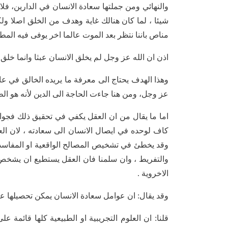
والنهائي ومن جملتها سعادة الانسان في الدارين، فلاب
شيئا ، لما كان هنالك غاية وهدف من الخلق اصلا ولكا
مناص باننا نتظر بعد الموت عالما اخر يوفى فيه الم
اذن ان الله عز وجل لم يخلق الانسان عبثا وانما خلق
وهذا الهدف يحتاج الى معرفة ما يريده الخالق في عا
عز وجل، ومن هنا جاءت الحاجة الى الدين لأنه هو ال
اما ما يقال من ان العقل يكفي في تحقيق ذلك فجوابه 
كاف لوحده في ايصال الانسان الى سعادته ، لان الع
وقد يخطئ في تشخيص المصالح الواقعية او المفاسد ، 
والتفريط ، وان سلمنا فان العقل يستطيع ان يشخص 
الاخروية .
وقد يقال: ان عوامل سعادة الانسان يمكن تحصيلها عن
قلنا: ان العلوم التجريبية او الطبيعية كلها قائمة 