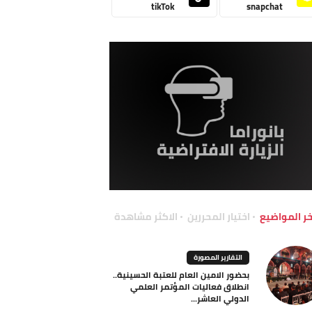
tikTok
snapchat
خر المواضيع
اختيار المحررين
الاكثر مشاهدة
التقارير المصورة
بحضور الامين العام للعتبة الحسينية..
انطلاق فعاليات المؤتمر العلمي
الدولي العاشر...