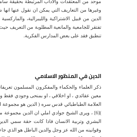
موحد من المعتقدات والاداب المرتبطة بحقيقة سامية
وغيرها من التعاريف التي يمكن ان نقول عنها انها 
الدين من قبيل الاشتراكية والليبرالية، والماركسية
تفتقر للجامعية والمانعية المطلوبة من التعريف حيث 
تنطبق فقد على بعض المدارس الفكرية.
الدين في المنظور الاسلامي
ذكر العلماء والحكماء والمفكرون المسلمون تعريفات
معين عقائدي ، او اخلاقي ، او بمنحى وجودي فقط وانم
العلامة الطباطبائي قدس سره ( الدين هو مجموعة الم
)[6] ، ويرى الشيخ جوادي املي ان الدين مجموعة م
البشري وتربية الانسان فاذا كانت حقة سمي الدين