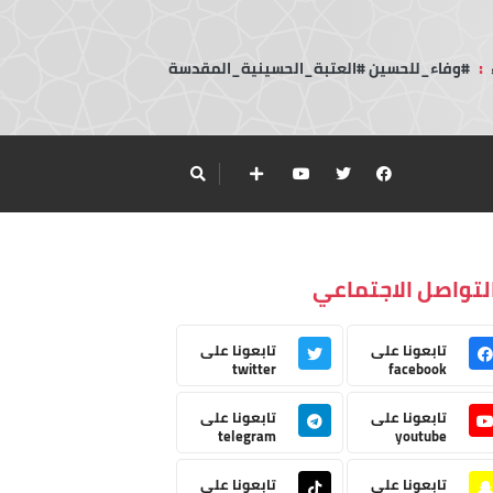
:
#وفاء_للحسين #العتبة_الحسينية_المقدسة
لتواصل الاجتماعي
تابعونا على
تابعونا على
twitter
facebook
تابعونا على
تابعونا على
telegram
youtube
تابعونا على
تابعونا على