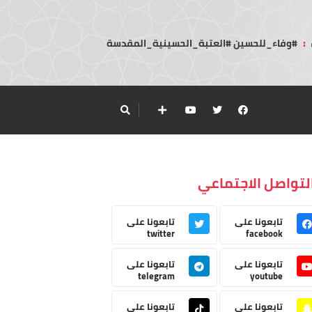
:
#وفاء_للحسين #العتبة_الحسينية_المقدسة
لتواصل الاجتماعي
تابعونا على
تابعونا على
twitter
facebook
تابعونا على
تابعونا على
telegram
youtube
تابعونا على
تابعونا على