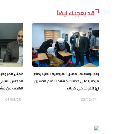
قد يعجبك ايضاً
بعد توسعته.. ممثل المرجعية العليا يطلع
ممثل المرجعية
ميدانيا على خدمات معهد الامام الحسين
المجلس العربي
(ع) للتوحد في كربلاء
الهدف من مشاري
05/03/23
02/12/21