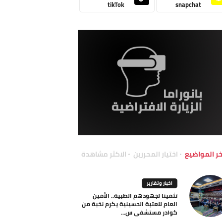
tikTok
snapchat
خر المواضيع
اختيار المحررين
الاكثر مشاهدة
اخبار وتقارير
تثمينا لجهودهم الطبية.. الأمين
العام للعتبة الحسينية يكرم نخبة من
كوادر مستشفى س...