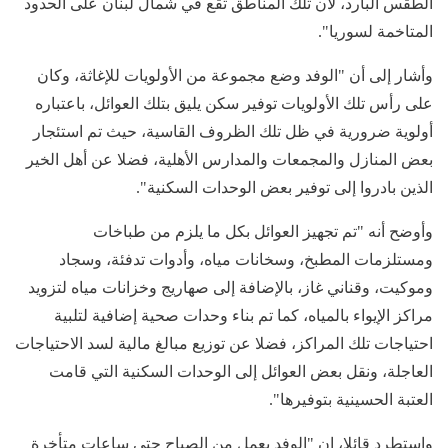
الطقس البارد، لأن تلك المناطق تقع في شمال لبنان على الحدود
المتاخمة لسوريا".
وأشار إلى أن "الوفد وضع مجموعة من الأولويات للإغاثة، وكان
على رأس تلك الأولويات توفير سكن يليق بتلك العوائل، باعتباره
أولوية ضرورية في ظل تلك الظروف القاسية، حيث تم استئجار
بعض المنازل والمجمعات والمدارس الأهلية، فضلا عن أهل الخير
الذين بادروا إلى توفير بعض الوحدات السكنية".
وأوضح أنه "تم تجهيز العوائل بكل ما يلزم من طباخات
ومستلزمات المطبخ، وسخانات مياه، وأدوات تدفئة، وسجاد
وموكيت، وقناني غاز، بالإضافة إلى صهاريج وخزانات مياه لتزويد
مراكز الإيواء بالمياه، كما تم بناء وحدات صحية إضافية لتلبية
احتياجات تلك المراكز، فضلا عن توزيع مبالغ مالية لسد الاحتياجات
العاجلة، ونقل بعض العوائل إلى الوحدات السكنية التي قامت
العتبة الحسينية بتوفيرها".
واستطرد قائلا، إن "الوفد يعمل من الصباح حتى ساعات متأخرة