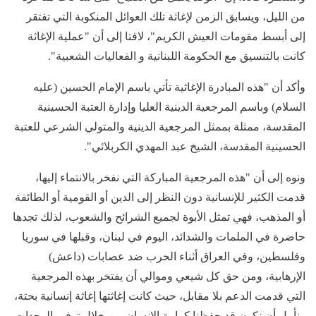
من الليل، ويسابق الزمن لإغاثة تلك العوائل المنكوبة التي تفتقر
إلى أبسط مقومات العيش الكريم"، لافتا إلى أن "عملية الإغاثة
كانت بالتنسيق مع الحكومة اللبنانية و الفعاليات الشعبية".
وأكد أن "هذه المبادرة الإغاثية تأتي باسم الإمام الحسين (عليه
السلام) وباسم المرجعية الدينية العليا وإدارة العتبة الحسينية
المقدسة، ممثلة بممثل المرجعية الدينية والمتولي الشرعي للعتبة
الحسينية المقدسة، الشيخ عبد المهدي الكربلائي".
ونوه إلى أن "هذه المرجعية المباركة التي نفخر بالانتماء إليها،
قدمت الكثير للإنسانية دون النظر إلى الدين أو القومية أو الطائفة
أو المذهب، فهي تمثل الأبوة لجميع الشرائح والشعوب، لذلك تجدها
حاضرة في الملمات والشدائد، اليوم في لبنان، وقبلها في سوريا
وفلسطين، وفي العراق أثناء الحرب ضد عصابات (داعش)
الإرهابية، ومن حق كل شيعي وموالي أن يفتخر بهذه المرجعية
التي قدمت الدعم بلا مقابل، حيث كانت إغاثتها إغاثة إنسانية بحتة،
ونأمل أن نكون قد حفظنا كرامة الإنسان من خلال توفير الوحدات