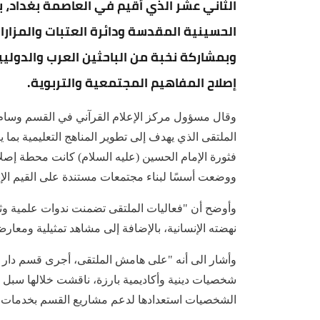
الثاني عشر الذي أقيم في العاصمة بغداد، ب
الحسينية المقدسة ودائرة العتبات والمزارات
وبمشاركة نخبة من الباحثين العرب والدوليين
إصلاح المفاهيم المجتمعية والتربوية.
وقال مسؤول مركز الإعلام القرآني في القسم وسام نذ
الملتقى الذي يهدف إلى تطوير المناهج التعليمية بما يت
فثورة الإمام الحسين (عليه السلام) كانت محطة إصلا
ووضعت أسسًا لبناء مجتمعات مستندة على القيم الإنسا
وأوضح أن "فعاليات الملتقى تضمنت ندوات علمية وثق
نهضته الإنسانية، بالإضافة إلى مشاهد تمثيلية ومعار
وأشار الى أنه "على هامش الملتقى، أجرى قسم دار ا
شخصيات دينية وأكاديمية بارزة، ناقشت خلالها سبل تع
الشخصيات استعدادها لدعم مشاريع القسم بخدمات ع