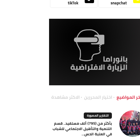
tikTok
snapchat
خر المواضيع
اختيار المحررين
الاكثر مشاهدة
التقارير المصورة
بأكثر من (795) ألف مستفيد.. قسم
التنمية والتأهيل الاجتماعي للشباب
في العتبة الحس...