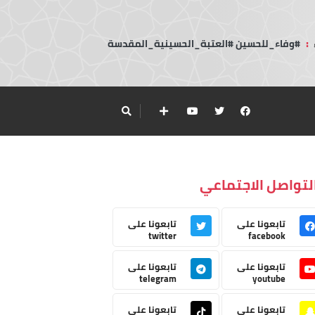
:
#وفاء_للحسين #العتبة_الحسينية_المقدسة
لتواصل الاجتماعي
تابعونا على
تابعونا على
twitter
facebook
تابعونا على
تابعونا على
telegram
youtube
تابعونا على
تابعونا على