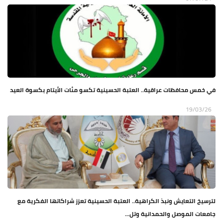
في خمس محافظات عراقية.. العتبة الحسينية تكسو مئات الأيتام بكسوة العيد
19/03/26
لترسيخ التعايش ونبذ الكراهية.. العتبة الحسينية تعزز شراكاتها الفكرية مع
جامعات الموصل والحمدانية وتل...