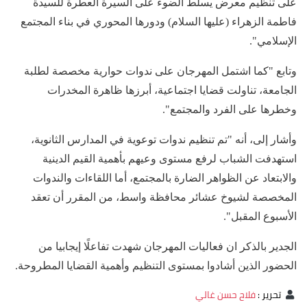
على تنظيم معرض يسلط الضوء على السيرة العطرة للسيدة
فاطمة الزهراء (عليها السلام) ودورها المحوري في بناء المجتمع
الإسلامي".
وتابع "كما اشتمل المهرجان على ندوات حوارية مخصصة لطلبة
الجامعة، تناولت قضايا اجتماعية، أبرزها ظاهرة المخدرات
وخطرها على الفرد والمجتمع".
وأشار إلى، أنه "تم تنظيم ندوات توعوية في المدارس الثانوية،
استهدفت الشباب لرفع مستوى وعيهم بأهمية القيم الدينية
والابتعاد عن الظواهر الضارة بالمجتمع، أما اللقاءات والندوات
المخصصة لشيوخ عشائر محافظة واسط، من المقرر أن تعقد
الأسبوع المقبل".
الجدير بالذكر ان فعاليات المهرجان شهدت تفاعلًا إيجابيا من
الحضور الذين أشادوا بمستوى التنظيم وأهمية القضايا المطروحة.
تحرير
:
فلاح حسن غالي