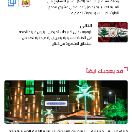
وصلت نسبة الإنجاز فيه (20%).. قسم المشاريع في
العتبة الحسينية يواصل أعماله في مشروع مجمع
الوارث للدراسات والبحوث الحوزوية
التالي
للوقوف على احتياجات المرضى.. رئيس هيئة الصحة
في العتبة الحسينية يجري زيارة ميدانية لعدد من
المناطق المتضررة في لبنان
قد يعجبك ايضاً
فريق طبي في مستشفى الإمام زين العابدين (ع) التابع للعتبة الحسينية ينجح