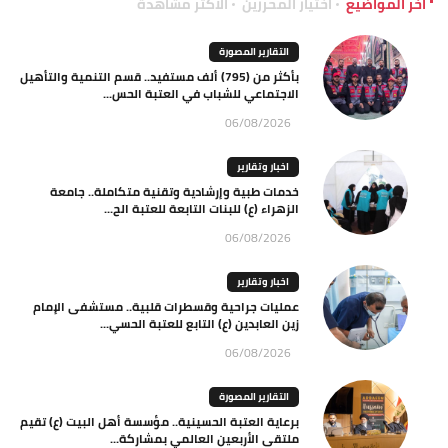
آخر المواضيع
اختيار المحررين
الاكثر مشاهدة
التقارير المصورة
بأكثر من (795) ألف مستفيد.. قسم التنمية والتأهيل
الاجتماعي للشباب في العتبة الحس...
06/08/2026
اخبار وتقارير
خدمات طبية وإرشادية وتقنية متكاملة.. جامعة
الزهراء (ع) للبنات التابعة للعتبة الح...
06/08/2026
اخبار وتقارير
عمليات جراحية وقسطرات قلبية.. مستشفى الإمام
زين العابدين (ع) التابع للعتبة الحسي...
06/08/2026
التقارير المصورة
برعاية العتبة الحسينية.. مؤسسة أهل البيت (ع) تقيم
ملتقى الأربعين العالمي بمشاركة...