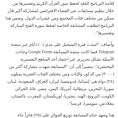
إقامة البرنامج المُعَد لحفظ سور القرآن الكريم وتفسيرها من
خلال تنظيم مسابقات عبر الفضاء الافتراضي لمشاركة أكبر قَدْر
ممكن من مختلف فئات المجتمع ومن عشرات الدول، وضمن هذا
البرنامج انطلقت المسابقة الخاصة لحفظ سورة الفتح المباركة
وتفسيرها".
وأضاف: "امتدت فترة التسجيل على مدى (١٠) أيام عبر منصة
Telegram فيما كانت منصة المسابقة Google Forms وجاءت
الأسئلة بشكل تحريري عبر اعتماد أحد المناهج التفسيرية
المختصرة"، مشيراً إلى أن: "المسابقة شهدت مشاركة أكثر من
(٣٠٠٠) من الذكور والإناث ومن مختلف الفئات العمرية يمثلون
(٢٤) دولة هي: إسبانيا، إندونيسيا، إيران، العراق، السعودية، لبنان،
سوريا، البحرين، بريطانيا، أمريكا، اليمن، مصر، غانا، الجزائر،
الكويت، النرويج، الهند، نيجيريا، أوزبكستان، المغرب، باكستان،
بنغلادش، سويسرا، فرنسا".
هذا وشهد ختام المسابقة توزيع الجوائز على (٢٥) فائزاً جاء