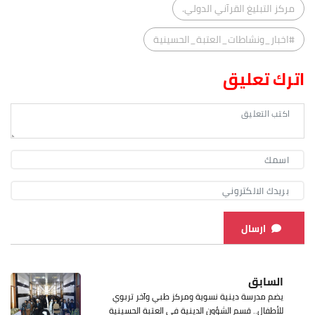
مركز التبليغ القرآني الدولي.
#اخبار_ونشاطات_العتبة_الحسينية
اترك تعليق
ارسال
السابق
يضم مدرسة دينية نسوية ومركز طبي وآخر تربوي
للأطفال.. قسم الشؤون الدينية في العتبة الحسينية