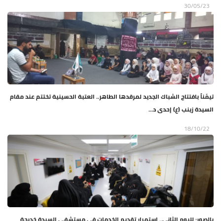
30/05/23
تيمّناً بافتتاح الشباك الجديد لمرقدها الطاهر.. العتبة الحسينية تختتم عند مقام
السيدة زينب (ع) إحدى د...
18/10/22
بالصور: لليوم الثاني.. استمرار تقديم الخدمات في مستشفى السيدة خديجة