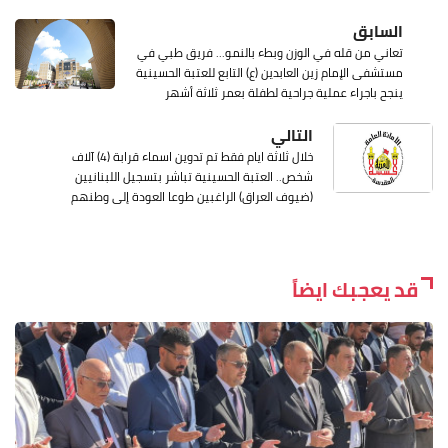
السابق
تعاني من قله في الوزن وبطء بالنمو... فريق طبي في
مستشفى الإمام زين العابدين (ع) التابع للعتبة الحسينية
ينجح باجراء عملية جراحية لطفلة بعمر ثلاثة أشهر
التالي
خلال ثلاثة ايام فقط تم تدوين اسماء قرابة (4) آلاف
شخص.. العتبة الحسينية تباشر بتسجيل اللبنانيين
(ضيوف العراق) الراغبين طوعا العودة إلى وطنهم
قد يعجبك ايضاً