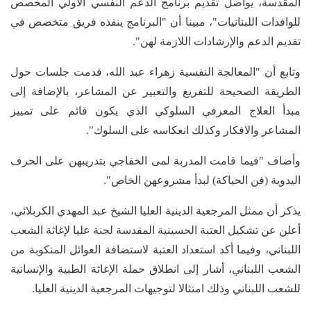
المقدسة، يواصل تقديم برنامج الدعم النفسي الأولي المخصص
للوافدات اللبنانيات"، مبينا أن "البرنامج ينفذه فريق متخصص في
تقديم الدعم والإرشادات اللازمة لهن".
وتابع أن "المعالجة النفسية زهراء عبد الله، قدمت جلسات حول
الطريقة الصحيحة للتفريغ والتعبير عن المشاعر، بالإضافة إلى
مبدأ العلاج المعرفي السلوكي الذي يكون قائم على تمييز
المشاعر والافكار وكذلك انعكاسه على السلوك".
وأضاف "فيما قامت المدربة لمى الخفاجي بتدريبهن على الحرف
اليدوية (فن الحياكة) لبدأ مشروعهن الخاص".
يذكر أن ممثل المرجعية الدينية العليا الشيخ عبد المهدي الكربلائي،
أعلن عن تشكيل العتبة الحسينية المقدسة لجنة عليا لإغاثة الشعب
اللبناني، وفيما أكد استعداد العتبة لاستضافة العوائل المنكوبة من
الشعب اللبناني، أشار إلى انطلاق حملة الإغاثة الطبية والإنسانية
للشعب اللبناني وذلك امتثالا لتوجيهات المرجعية الدينية العليا.