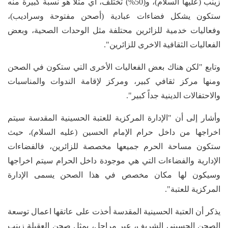
زينب (عليها السلام)، و(50%) تختلف، أي مثلا هو نسبة كبيرة منه
ستكون يشكل فضاءات عبادية (أصحن مفتوحة وسراديب)،
وفعاليات خدمية للزائرين محتلفة مثل الوحدات الصحية، وبعض
الفعاليات الثقافية الاخرى للزائرين".
وتابع "لكن هناك بعض الفعاليات الأخرى التي ستكون في الصحن
ومنها مركز ثقافي كبير، ومركز لإقامة الندوات والمناسبات
والاحتفالات الدينية جداً كبير".
وأشار إلى أن "الإدارة المركزية للعتبة الحسينية المقدسة سيتم
اخراجها من داخل حرام الإمام الحسين (عليه السلام)، حيث
ستكون مساحة الحرم جميعها مخصصة للزائرين، فالفضاءات
الإدارية والفضاءات التي هي موجودة داخل الحرام سيتم اخراجها
وسيكون لها مكان مخصص في هذا الصحن يسمى الإدارة
المركزية للعتبة".
يذكر أن العتبة الحسينية المقدسة أخذت على عاتقها اعمال توسعة
الصحن الحسيني الشريف، عبر مراحل، يمثل صحن العقيلة زينب