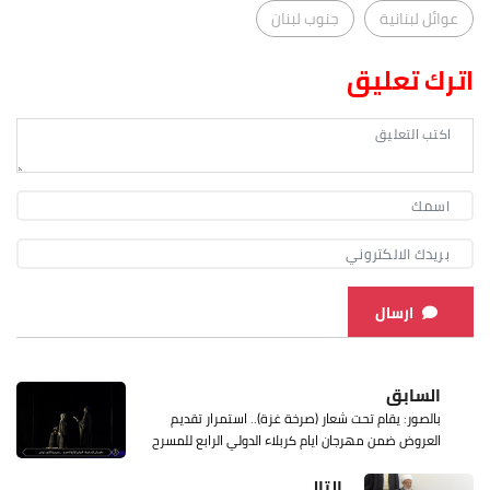
عوائل لبنانية
جنوب لبنان
اترك تعليق
ارسال
السابق
بالصور: يقام تحت شعار (صرخة غزة).. استمرار تقديم
العروض ضمن مهرجان ايام كربلاء الدولي الرابع للمسرح
التالي