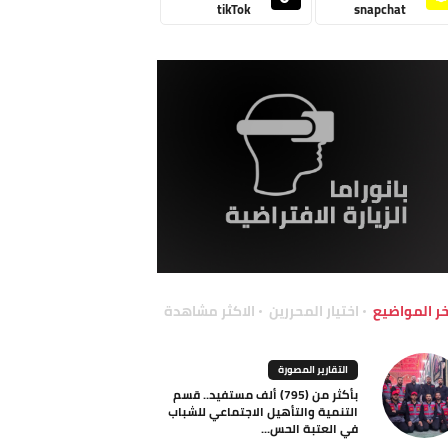
tikTok
snapchat
خر المواضيع
اختيار المحررين
الاكثر مشاهدة
التقارير المصورة
بأكثر من (795) ألف مستفيد.. قسم
التنمية والتأهيل الاجتماعي للشباب
في العتبة الحس...