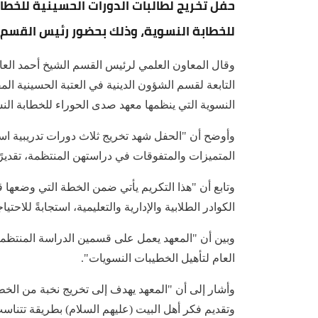
حفل تخريج لطالبات الدورات الحسينية للخط
للخطابة النسوية، وذلك بحضور رئيس القسم 
وقال المعاون العلمي لرئيس القسم الشيخ أحمد العام
التابعة لقسم الشؤون الدينية في العتبة الحسينية ا
النسوية التي ينظمها معهد صدى الحوراء للخطابة ال
وأوضح أن "الحفل شهد تخريج ثلاث دورات تدريبية ا
المتميزات والمتفوقات في دراستهن المنتظمة، تقديرًا
وتابع أن "هذا التكريم يأتي ضمن الخطة التي وضعها 
الكوادر الطلابية والإدارية والتعليمية، استجابةً للاحتي
وبين أن "المعهد يعمل على قسمين الدراسة المنتظمة 
العام لتأهيل الخطيبات النسويات".
وأشار إلى أن "المعهد يهدف إلى تخريج نخبة من الخط
وتقديم فكر أهل البيت (عليهم السلام) بطريقة تتناس