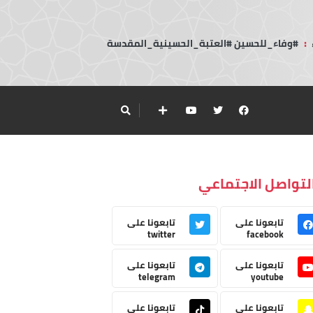
:
#وفاء_للحسين #العتبة_الحسينية_المقدسة
لتواصل الاجتماعي
تابعونا على
تابعونا على
twitter
facebook
تابعونا على
تابعونا على
telegram
youtube
تابعونا على
تابعونا على