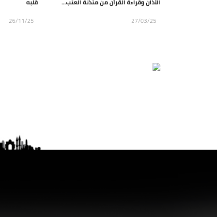
الأذان وقراءة القرآن من مئذنة العتب...
قلبه
26/11/25
27/03/25