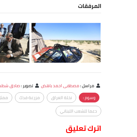
المرفقات
مراسل
:
مصطفى احمد باهض
تصوير
:
صادق شطب
وسوم :
نخلة العراق
مزرعة فدك
ممثل 
دعما للشعب اللبناني
اترك تعليق