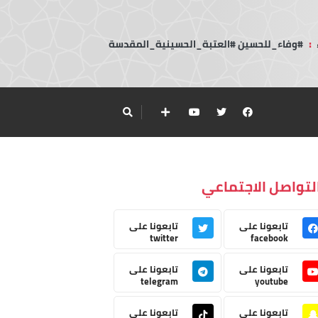
:
#وفاء_للحسين #العتبة_الحسينية_المقدسة
لتواصل الاجتماعي
تابعونا على
تابعونا على
twitter
facebook
تابعونا على
تابعونا على
telegram
youtube
تابعونا على
تابعونا على