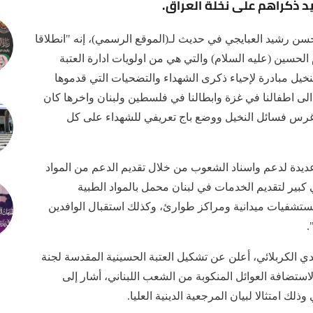
د ذكراهم على نخلة العراق.
 حسن رشيد العبايجي في حديث لـ(الموقع الرسمي)، إنه "انطلاقا
 الحسين (عليه السلام) والتي هي من اولويات ادارة العتبة
خيل مبادرة لإحياء ذكرى الشهداء والتضحيات التي قدموها
 الى اطفالنا في غزة وابطالنا في فلسطين ولبنان واخرها كان
 غرس فسائل النخيل ووضع باج تعريفي للشهداء على كل
عديدة لدعم واسناد الشعوب من خلال تقديم الدعم من المواد
كبير لتقديم الخدمات في لبنان محمل بالمواد الطبية
 مستشفيات ميدانية ومراكز طوارئ، وكذلك استقبال الوافدين
.
هدي الكربلائي، أعلن عن تشكيل العتبة الحسينية المقدسة لجنة
ة لاستضافة العوائل المنكوبة من الشعب اللبناني، أشار إلى
ذلك امتثالا لبيان المرجعية الدينية العليا.