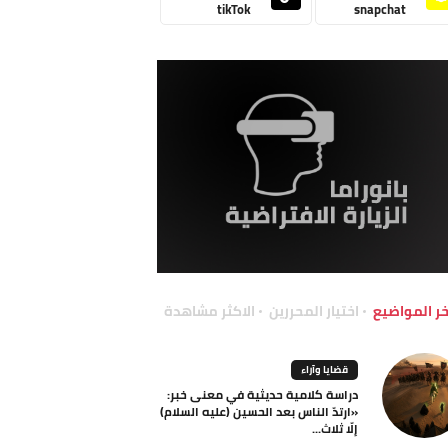
tikTok
snapchat
خر المواضيع
اختيار المحررين
الاكثر مشاهدة
قضايا وآراء
دراسة كلامية حديثية في معنى خبر:
«ارتدّ الناس بعد الحسين (عليه السلام)
إلّا ثلاث...