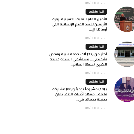
08/08/2026
اخبار وتقارير
الأمين العام للعتبة الحسينية: زيارة
الأربعين تجسد القيم الإنسانية التي
أرساها ال...
08/08/2026
اخبار وتقارير
أكثر من (37) ألف خدمة طبية وفحص
تشخيصي… مستشفى السيدة خديجة
الكبرى (عليها السلام...
08/08/2026
اخبار وتقارير
بـ(18) مشروعاً نوعياً و(80) مشاركة
فاعلة… معهد أديبات الطف يعلن
حصيلة خدماته في...
08/08/2026