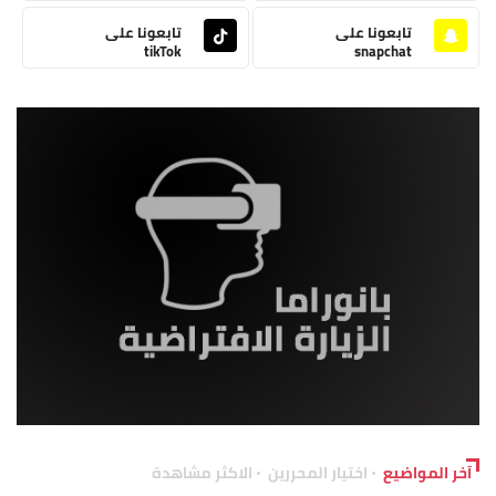
تابعونا على
تابعونا على
tikTok
snapchat
آخر المواضيع
اختيار المحررين
الاكثر مشاهدة