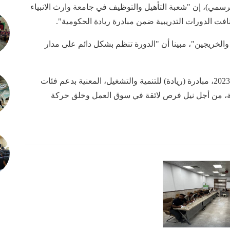
سمي)، إن "شعبة التأهيل والتوظيف في جامعة وارث الانبياء
ئنافت الدورات التدريبية ضمن مبادرة ريادة الحكومية".
لخريجين"، مبينا أن "الدورة تنظم بشكل دائم على مدار
يذكر أن الحكومة العراقية أطلقت في 4 آذار/ مارس 2023، مبادرة (ريادة) للتنمية والتشغيل، المعنية بدعم فئات
عية، من أجل نيل فرص لائقة في سوق العمل وخلق حركة