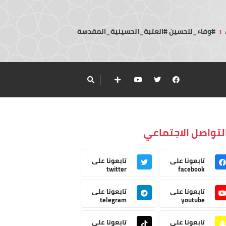
:
#وفاء_للحسين #العتبة_الحسينية_المقدسة
لتواصل الاجتماعي
تابعونا على
تابعونا على
twitter
facebook
تابعونا على
تابعونا على
telegram
youtube
تابعونا على
تابعونا على