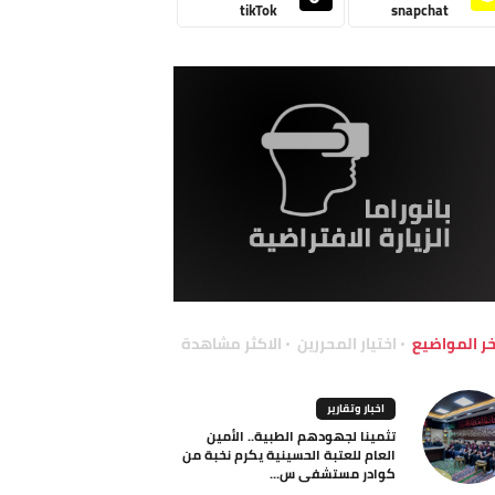
tikTok
snapchat
خر المواضيع
اختيار المحررين
الاكثر مشاهدة
اخبار وتقارير
تثمينا لجهودهم الطبية.. الأمين
العام للعتبة الحسينية يكرم نخبة من
كوادر مستشفى س...