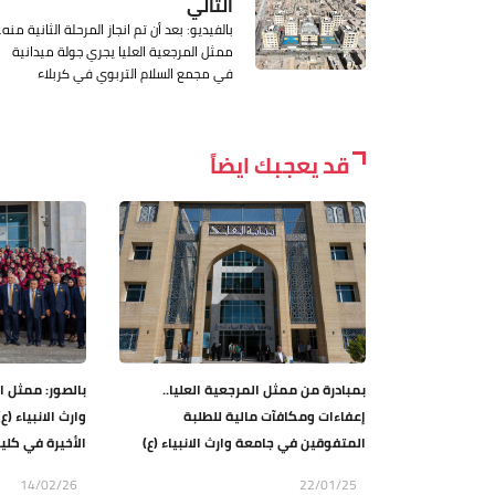
التالي
بالفيديو: بعد أن تم انجاز المرحلة الثانية منه..
ممثل المرجعية العليا يجري جولة ميدانية
في مجمع السلام التربوي في كربلاء
قد يعجبك ايضاً
بمبادرة من ممثل المرجعية العليا..
بالصور: ممثل ا
إعفاءات ومكافآت مالية للطلبة
وارث الانبياء (
المتفوقين في جامعة وارث الانبياء (ع)
الأخيرة في كلي
14/02/26
22/01/25