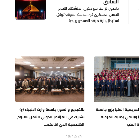
السابق
بالصور: تزامنا مع ذكرى استشهاد الامام
الحسن العسكري (ع).. عدسة الموقع توثق
استبدال راية مرقد العسكريين (ع)
لمرجعية العليا يزور جامعة
بالفيديو والصور: جامعة وارث الانبياء (ع)
ع) ويلتقي بطلبة المرحلة
تشارك في المؤتمر الدولي الثامن للعلوم
ة الطب
الهندسية الذي اقامته...
19/12/24