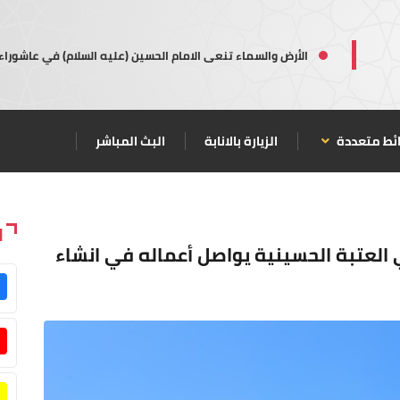
الأرض والسماء تنعى الامام الحسين (عليه السلام) في عاشوراء
ئط متعددة
الزيارة بالانابة
البث المباشر
ا
العتبة الحسينية يواصل أعماله في انشاء