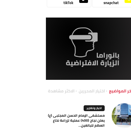
tikTok
snapchat
خر المواضيع
اختيار المحررين
الاكثر مشاهدة
اخبار وتقارير
مستشفى الإمام الحسن المجتبى (ع)
يعلن نجاح (400) عملية لزراعة نخاع
العظم للبالغين...