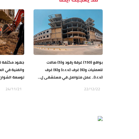
بواقع (150) غرفة رقود و(5) صالات
جهود مكثفة تب
للعمليات و(6) غرف (c.c.u) و(6) غرف
والفنية في ال
(i.c.u).. عمل متواصل في مستشفى ل...
توسعة الشوارع ا
24/11/21
22/12/22