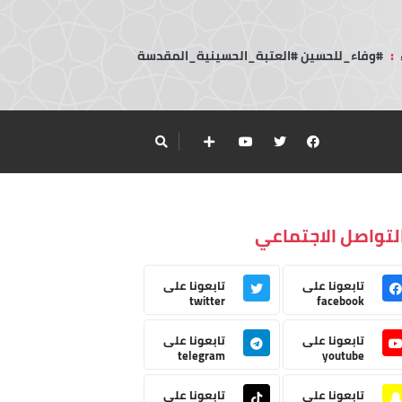
:
#وفاء_للحسين #العتبة_الحسينية_المقدسة
لتواصل الاجتماعي
تابعونا على
تابعونا على
twitter
facebook
تابعونا على
تابعونا على
telegram
youtube
تابعونا على
تابعونا على