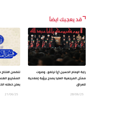
قد يعجبك ايضاً
راية الإمام الحسين (ع) ترتفع.. وصوت
تتضمن افتتاح 
ممثل المرجعية العليا يصدح برؤية إصلاحية
المشاريع الهند
للعراق
يعلن خطته الخ
21/06/25
28/06/25