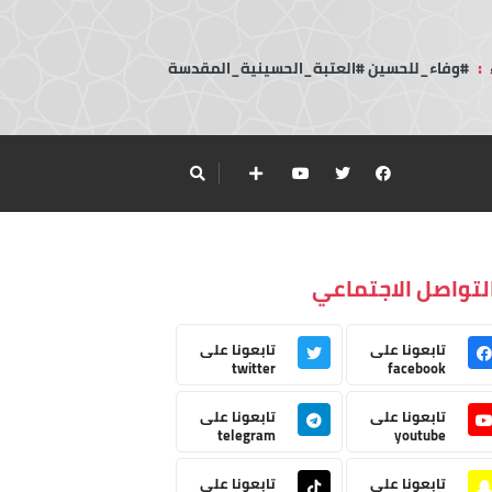
:
#وفاء_للحسين #العتبة_الحسينية_المقدسة
لتواصل الاجتماعي
تابعونا على
تابعونا على
twitter
facebook
تابعونا على
تابعونا على
telegram
youtube
تابعونا على
تابعونا على