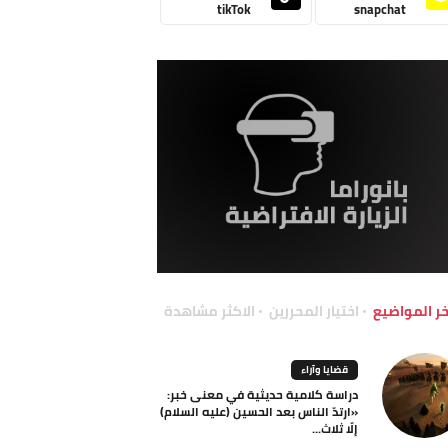
tikTok
snapchat
خر المواضيع
اختيار المحررين
الاكثر مشاهدة
قضايا وآراء
دراسة كلامية حديثية في معنى خبر:
«ارتدّ الناس بعد الحسين (عليه السلام)
إلّا ثلاث...