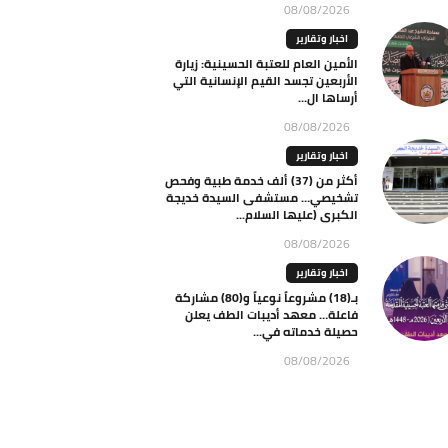
08/08/2026
اخبار وتقارير
الأمين العام للعتبة الحسينية: زيارة
الأربعين تجسد القيم الإنسانية التي
أرساها ال...
08/08/2026
اخبار وتقارير
أكثر من (37) ألف خدمة طبية وفحص
تشخيصي… مستشفى السيدة خديجة
الكبرى (عليها السلام...
08/08/2026
اخبار وتقارير
بـ(18) مشروعاً نوعياً و(80) مشاركة
فاعلة… معهد أديبات الطف يعلن
حصيلة خدماته في...
08/08/2026