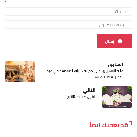
ارسال
السابق
غارة الوهابيين على مدينة كربلاء المقدسة في عيد
الغدير سنة 1216هـ
التالي
القرآن طبيبك (التين )
قد يعجبك ايضاً