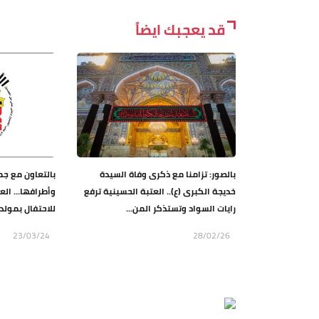
قد يعجبك ايضاً
بالصور: تزامنا مع ذكرى وفاة السيدة
بالتعاون مع جم
خديجة الكبرى (ع).. العتبة الحسينية ترفع
وأطرافها… الع
رايات السواد وتستذكر المن...
للاحتفال بمولد 
23/03/24
28/02/26