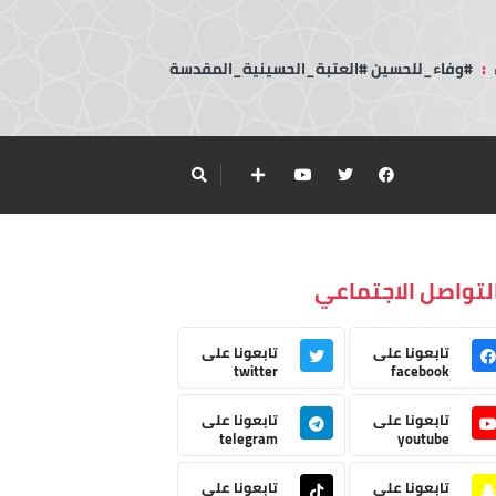
:
#وفاء_للحسين #العتبة_الحسينية_المقدسة
لتواصل الاجتماعي
تابعونا على
تابعونا على
twitter
facebook
تابعونا على
تابعونا على
telegram
youtube
تابعونا على
تابعونا على