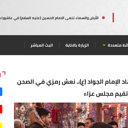
الأرض والسماء تنعى الامام الحسين (عليه السلام) في عاشوراء
ئط متعددة
الزيارة بالانابة
البث المباشر
ا
د الإمام الجواد (ع).. نعش رمزي في الصحن
تقيم مجلس عزاء