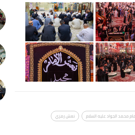
مام محمد الجواد عليه السلام
نعش رمزي