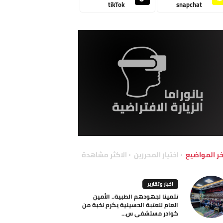
tikTok
snapchat
خر المواضيع
اختيار المحررين
الاكثر مشاهدة
اخبار وتقارير
تثمينا لجهودهم الطبية.. الأمين
العام للعتبة الحسينية يكرم نخبة من
كوادر مستشفى س...