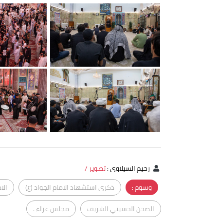
رحيم السيلاوي
:
تصوير /
وسوم :
ذكرى استشهاد الامام الجواد (ع)
الا
الصحن الحسيني الشريف
مجلس عزاء .