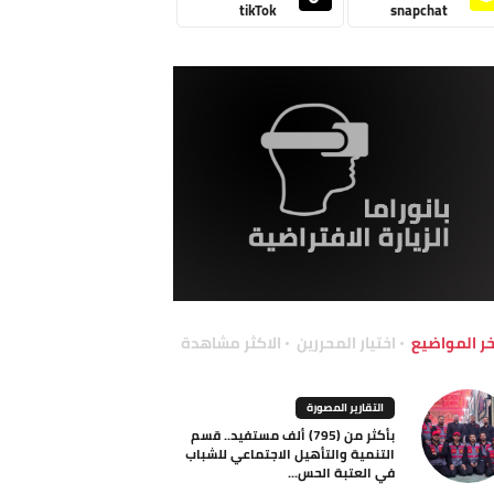
tikTok
snapchat
خر المواضيع
اختيار المحررين
الاكثر مشاهدة
التقارير المصورة
بأكثر من (795) ألف مستفيد.. قسم
التنمية والتأهيل الاجتماعي للشباب
في العتبة الحس...