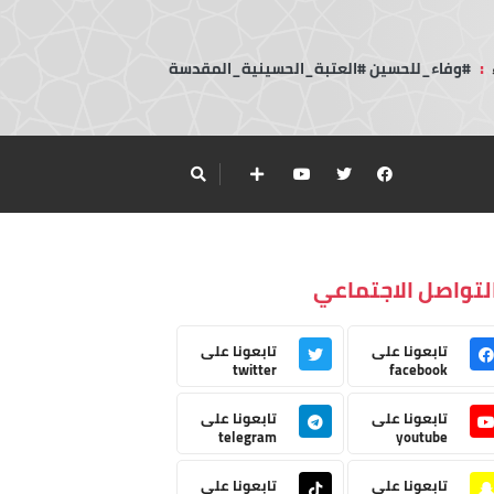
:
#وفاء_للحسين #العتبة_الحسينية_المقدسة
لتواصل الاجتماعي
تابعونا على
تابعونا على
twitter
facebook
تابعونا على
تابعونا على
telegram
youtube
تابعونا على
تابعونا على