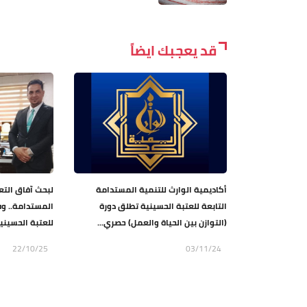
قد يعجبك ايضاً
أكاديمية الوارث للتنمية المستدامة
لبحث آفاق التع
التابعة للعتبة الحسينية تطلق دورة
المستدامة.. وف
(التوازن بين الحياة والعمل) حصري...
للعتبة الحسينية 
22/10/25
03/11/24