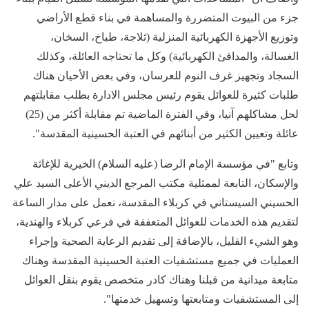
جزء من البيوت المتضررة والمساهمة في بناء قطع الأراضي
وتوزيع الأجهزة الكهربائية المنزلية (ثلاجة، طباخ، السخان،
الغسالة، والمدافئ الكهربائية) وكل ما تحتاجه العائلة، وكذلك
السجاد وتجهيز غرف النوم للعرسان، وفي بعض الأحيان هناك
طلبات كثيرة للعوائل يقوم رئيس مجلس الادارة بطلب مقابلتهم
لحل مشاكلهم آنيا، وفي الفترة الماضية تم مقابلة أكثر من (25)
عائلة وتعيين الكثير من أبنائهم في العتبة الحسينية المقدسة".
وتابع "في مؤسسة الإمام الرضا (عليه السلام) الخيرية للإغاثة
والإسكان، التابعة لممثلية مكتب المرجع الديني الأعلى السيد علي
الحسيني السيستاني في كربلاء المقدسة، نعمل على مدار الساعة
لتقديم هذه الخدمات للعوائل المتعففة في فرعي كربلاء والهندية،
وهو الشيء القليل، بالإضافة إلى تقديم الرعاية الصحية وإجراء
العمليات في جميع مستشفيات العتبة الحسينية المقدسة وهناك
متابعة ميدانية من قبلنا وهناك كادر متخصص يقوم بنقل العوائل
إلى المستشفيات ومتابعتها وتسهيل خدمتها".