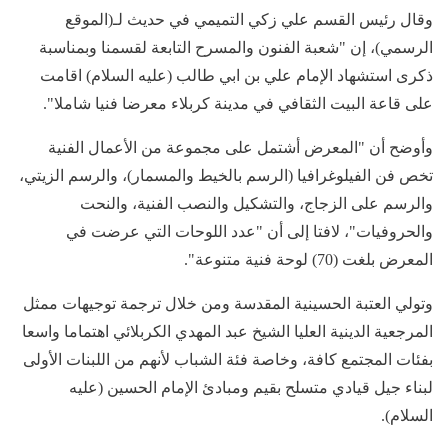
وقال رئيس القسم علي زكي التميمي في حديث لـ(الموقع
الرسمي)، إن "شعبة الفنون والمسرح التابعة لقسمنا وبمناسبة
ذكرى استشهاد الإمام علي بن ابي طالب (عليه السلام) اقامت
على قاعة البيت الثقافي في مدينة كربلاء معرضا فنيا شاملا".
وأوضح أن "المعرض أشتمل على مجموعة من الأعمال الفنية
تخص فن الفيلوغرافيا (الرسم بالخيط والمسمار)، والرسم الزيتي،
والرسم على الزجاج، والتشكيل والنصب الفنية، والنحت
والحروفيات"، لافتا إلى أن "عدد اللوحات التي عرضت في
المعرض بلغت (70) لوحة فنية متنوعة".
وتولي العتبة الحسينية المقدسة ومن خلال ترجمة توجيهات ممثل
المرجعية الدينية العليا الشيخ عبد المهدي الكربلائي اهتماما واسعا
بفئات المجتمع كافة، وخاصة فئة الشباب لأنهم من اللبنات الأولى
لبناء جيل قيادي متسلح بقيم ومبادئ الإمام الحسين (عليه
السلام).