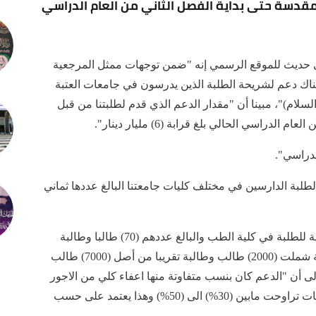
مقدسة حتى بداية الفصل الثاني من العام الدراسي
ي حديث للموقع الرسمي إنه "ضمن توجهات ممثل المرجعية
ن هناك دعم لشريحة الطلبة الذين يدرسون في جامعات العتبة
السلام)"، مبينا أن "مقدار الدعم الذي قدم لطلبتنا من قبل
راسي الحالي بلغ قرابة (6) مليار دينار".
لدراسي".
بة الدارسين في مختلف كليات جامعتنا البالغ عددها ثماني
وتابع أن "الدعم كان لعدة فئات ومنها المنحة المجانية للطلبة في كلية الطب والبالغ عددهم (70) طالبا وطالبة
للعام الدراسي الحالي، بالاضافة الى اعفاءات مختلفة شملت (2000) طالب وطالبة تقريبا من أصل (7000) طالب
لى أن "الدعم كان بنسب متفاوتة منها اعفاء كلي من الاجور
بنسبة (100%) ولجميع السنوات، بالاضافة الى تخفيضات تراوحت مابين (30%) الى (50%) وهذا يعتمد على حسب