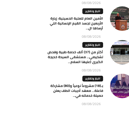
08/08/2026
اخبار وتقارير
الأمين العام للعتبة الحسينية: زيارة
الأربعين تجسد القيم الإنسانية التي
أرساها ال...
08/08/2026
اخبار وتقارير
أكثر من (37) ألف خدمة طبية وفحص
تشخيصي… مستشفى السيدة خديجة
الكبرى (عليها السلام...
08/08/2026
اخبار وتقارير
بـ(18) مشروعاً نوعياً و(80) مشاركة
فاعلة… معهد أديبات الطف يعلن
حصيلة خدماته في...
08/08/2026