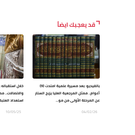
قد يعجبك ايضاً
بالفيديو: بعد مسيرة علمية امتدت (9)
خلال استقباله 
أعوام.. ممثل المرجعية العليا يزيح الستار
والاتصالات.. م
عن المرحلة الأولى من مو...
استعداد العتبة 
10/05/25
04/02/26