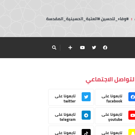
:
#وفاء_للحسين #العتبة_الحسينية_المقدسة
لتواصل الاجتماعي
تابعونا على
تابعونا على
twitter
facebook
تابعونا على
تابعونا على
telegram
youtube
تابعونا على
تابعونا على