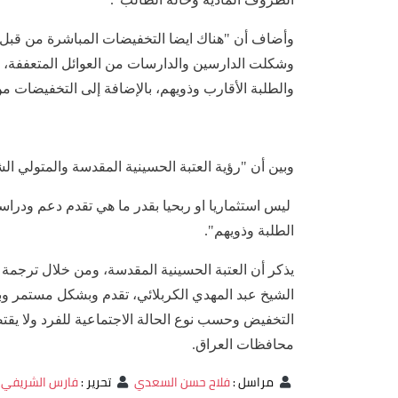
وأضاف أن "هناك ايضا التخفيضات المباشرة من قبل ممث
وشكلت الدارسين والدارسات من العوائل المتعففة، وا
والطلبة الأقارب وذويهم، بالإضافة إلى التخفيضات م
وبين أن "رؤية العتبة الحسينية المقدسة والمتولي ا
ليس استثماريا او ربحيا بقدر ما هي تقدم دعم ودراسة
الطلبة وذويهم".
يذكر أن العتبة الحسينية المقدسة، ومن خلال ترجمة ت
الشيخ عبد المهدي الكربلائي، تقدم وبشكل مستمر وبج
التخفيض وحسب نوع الحالة الاجتماعية للفرد ولا 
محافظات العراق.
مراسل
:
فلاح حسن السعدي
تحرير
:
فارس الشريفي