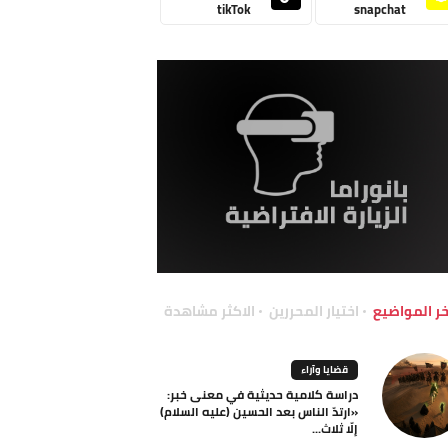
tikTok
snapchat
خر المواضيع
اختيار المحررين
الاكثر مشاهدة
قضايا وآراء
دراسة كلامية حديثية في معنى خبر:
«ارتدّ الناس بعد الحسين (عليه السلام)
إلّا ثلاث...