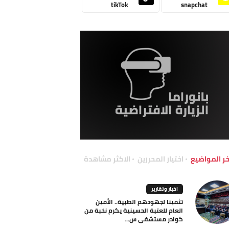
tikTok
snapchat
خر المواضيع
اختيار المحررين
الاكثر مشاهدة
اخبار وتقارير
تثمينا لجهودهم الطبية.. الأمين
العام للعتبة الحسينية يكرم نخبة من
كوادر مستشفى س...