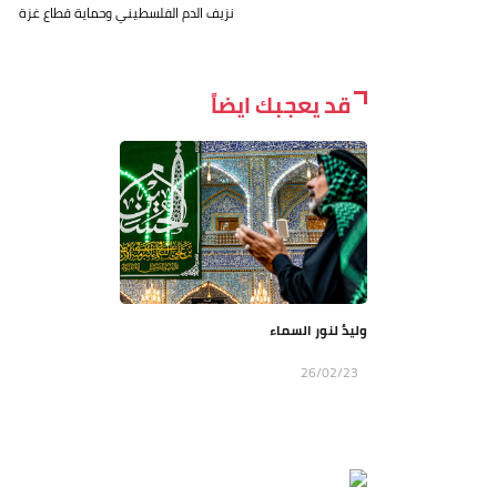
نزيف الدم الفلسطيني وحماية قطاع غزة
قد يعجبك ايضاً
وليدٌ لنور السماء
26/02/23