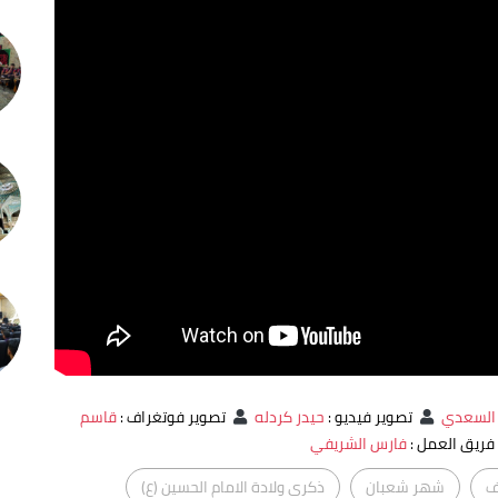
 السعدي
تصوير فيديو
:
حيدر كردله
تصوير فوتغراف
:
قاسم
ريق العمل
:
فارس الشريفي
ف
شهر شعبان
ذكرى ولادة الامام الحسين (ع)