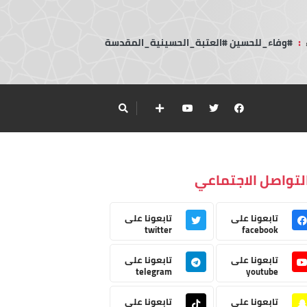
:
#وفاء_للحسين #العتبة_الحسينية_المقدسة
لتواصل الاجتماعي
تابعونا على
تابعونا على
twitter
facebook
تابعونا على
تابعونا على
telegram
youtube
تابعونا على
تابعونا على