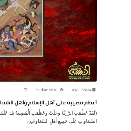
03/02/2024
5610 مشاهدة
أعظم مصيبة على أهل الإسلام وأهل السّماو
(لَقَدْ عَظُمَتِ الرَّزِيَّةُ وجَلَّتْ وعَظُمَتِ الْمُصِيبَةُ بِكَ عَلَي
السَّمَاوَاتِ عَلَى جَمِيعِ أَهْلِ السَّمَاوَاتِ).