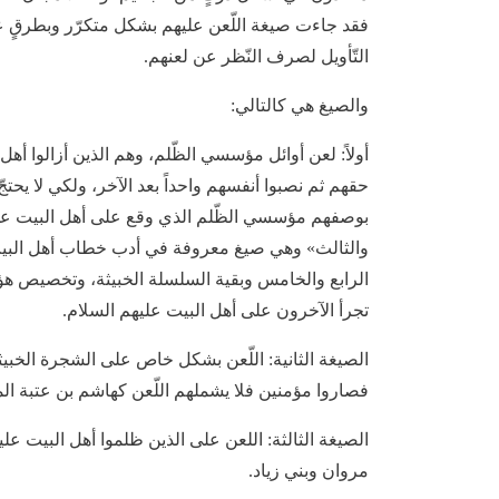
فقد جاءت صيغة اللّعن عليهم بشكل متكرّر وبطرقٍ عدّة
التّأويل لصرف النّظر عن لعنهم.
والصيغ هي كالتالي:
أولاً: لعن أوائل مؤسسي الظّلم، وهم الذين أزالوا أهل
حقهم ثم نصبوا أنفسهم واحداً بعد الآخر، ولكي لا يحتجّ 
بوصفهم مؤسسي الظّلم الذي وقع على أهل البيت عليهم 
والثالث» وهي صيغ معروفة في أدب خطاب أهل البيت 
الرابع والخامس وبقية السلسلة الخبيثة، وتخصيص هؤلا
تجرأ الآخرون على أهل البيت عليهم السلام.
الصيغة الثانية: اللّعن بشكل خاص على الشجرة الخبيثة 
فصاروا مؤمنين فلا يشملهم اللّعن كهاشم بن عتبة المرق
الصيغة الثالثة: اللعن على الذين ظلموا أهل البيت ع
مروان وبني زياد.