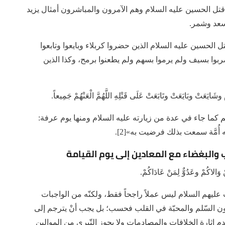
 قتل الحسين عليه السلام وهم الآمرون والمباشرون أمثال يزيد
 سعد وشمر.
الحسين عليه السلام الذين حضروا كربلاء وبايعوا وتابعوا
يضربوا بسيف ولم يرموا بسهم ولم يطعنوا برمح، وكذا الذين
َايَعَتْ وبَايَعَتْ وتَابَعَتْ عَلَى قَتْلِهِ اللَّهُمَّ الْعَنْهُمْ جَمِيعاً.
كما جاء في عدة من زيارته عليه السلام ومنها يوم عرفة:
ه أُمَّة سمعت بذلك فرضيت به»[2].
ب والبغضاء مع المعادين إلى يوم القيامة
 وَالاكُمْ وعَدُوٌّ لِمَنْ عَادَاكُمْ.
يت عليهم السلام ليس عملاً راجحاً فقط، ولكنّه من الواجبات
يكون السّلم والمحبّة في القلب فحسب؛ بل يجب أنْ يترجم إلى
 إثارة الخلافات والمصادمات ولا يجوز التّبري من الموالين