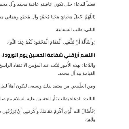
فعلياً للدعاء حتّى تكون عاقبته عاقبة محمد وآل محمد
(اللَّهُمَّ اجْعَلْ مَحْيَايَ مَحْيَا مُحَمَّدٍ وآلِ مُحَمَّدٍ ومَمَاتِي مَ
الثاني: طلب الشفاعة
(وأَسْأَلُهُ أَنْ يُبَلِّغَنِي الْمَقَامَ الْمَحْمُودَ لَكُمْ عِنْدَ اللَّهِ).
(اللهم أرزقني شفاعة الحسين يوم الورود).
والدّعاء بهذه الأُمور يُثبّت عند المؤمن الاعتقاد الراس
القيامة بيد آل محمد.
ومن الطّبيعي من يعتقد بذلك ويسعى ليكون أهلاً لنيل ه
الثالث: الدعاء بطلب ثأر الحسين عليه السلام مع صا
(فَأَسْالُ الله الَّذِي أَكْرَمَ مَقَامَكَ وأَكْرَمَنِي أَنْ يَرْزُقَنِي طَ
وآلِهِ).