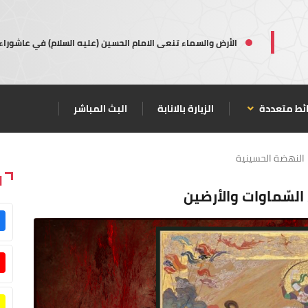
الأرض والسماء تنعى الامام الحسين (عليه السلام) في عاشوراء
ئط متعددة
الزيارة بالانابة
البث المباشر
النهضة الحسينية
ا
لسّماوات والأرضين