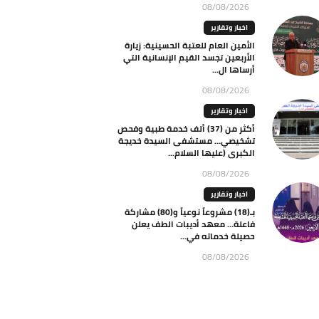
08/08/2026
اخبار وتقارير
الأمين العام للعتبة الحسينية: زيارة
الأربعين تجسد القيم الإنسانية التي
أرساها ال...
08/08/2026
اخبار وتقارير
أكثر من (37) ألف خدمة طبية وفحص
تشخيصي… مستشفى السيدة خديجة
الكبرى (عليها السلام...
08/08/2026
اخبار وتقارير
بـ(18) مشروعاً نوعياً و(80) مشاركة
فاعلة… معهد أديبات الطف يعلن
حصيلة خدماته في...
08/08/2026