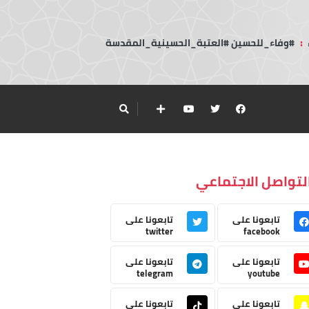
:
#وفاء_للحسين #العتبة_الحسينية_المقدسة
لتواصل الاجتماعي
تابعونا على
تابعونا على
twitter
facebook
تابعونا على
تابعونا على
telegram
youtube
تابعونا على
تابعونا على