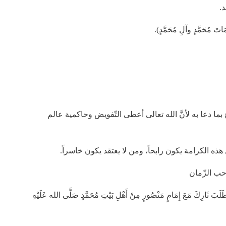
.
مَاتَ مُحَمَّدٍ وآلِ مُحَمَّدٍ).
خ بما دعا به لأنَّ الله تعالى أعطى التّفويض وحاكمية عالم
ذه الكرامة يكون رابحاً، ومن لا يعتقد يكون خاسراً.
حب الزّمان
لَبَ ثَارِكَ مَعَ إِمَامٍ مَنْصُورٍ مِنْ أَهْلِ بَيْتِ مُحَمَّدٍ صَلَّى الله عَلَيْهِ