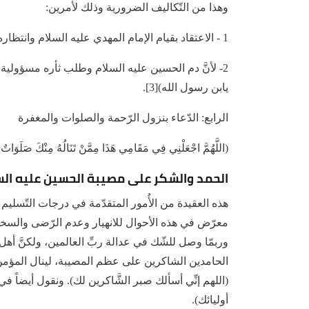
وهذا من التّكاليف الضرورية وذلك لأمرين:
1 - الاعتقاد بقيام الإمام المهدي عليه السلام وانتظاره ونصرته من أفضل الأعمال والواجبات.
2- لأنَّ دم الحسين عليه السلام وطلب ثأره مسؤولية
يابن رسول الله)[3].
الرابع: الدّعاء بنزول الرّحمة والصلوات والمغفرة
(اللَّهُمَّ اجْعَلْنِي فِي مَقَامِي هَذَا مِمَّنْ تَنَالُهُ مِنْكَ صَلَوَاتٌ
الحمد والشكر على مصيبة الحسين عليه ال
هذه العقيدة من الأُمور المتقدّمة في درجات التّسليم
معرّض في هذه الأحوال للانهيار وعدم الرّضى والسخ
وربمّا وصل للشّك في عدالة ربِّ العالمين، ولكنَّ أه
الحامدين الشاكرين على عظم المصيبة، لينال المؤم
(اللهم إنِّي أسألك صبر الشَّاكرين لك). ونقول أيضاً 
أوليائك).