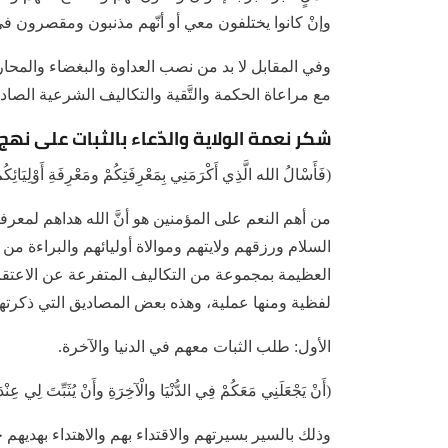
وإنْ كانوا يختلفون معي أو أنّهم مذنبون ومقصرون في
وفي المقابل لا بد من نصب العداوة والبغضاء والمحاربة
مع مراعاة الحكمة والتَّقية والتكاليف الشرعية الصادر
شكر نعمة الولاية والدّعاء بالثبات على نهج
(فَأَسْالُ الله الَّذِي أَكْرَمَنِي بِمَعْرِفَتِكُمْ ومَعْرِفَةِ أَوْلِيَائِكُم
من أهم النعم على المؤمنين هو أنَّ الله هداهم لمعرف
السلام ورزقهم ولايتهم وموالاة أوليائهم والبراءة من
العظيمة بمجموعة من التكاليف المتفرعة عن الاعتقاد
لفظية ومنها عملية، وهذه بعض المصاديق التي ذكرتها 
الأول: طلب الثبات معهم في الدنيا والآخرة.
(أَنْ يَجْعَلَنِي مَعَكُمْ فِي الدُّنْيَا والْآخِرَةِ وأَنْ يُثَبِّتَ لِي عِنْ
وذلك بالسير بسيرتهم والاقتداء بهم والاهتداء بهدي