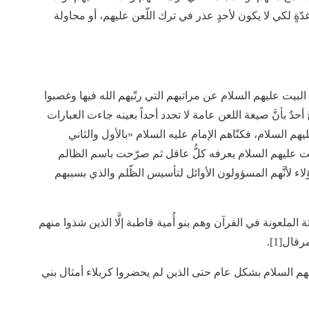
ٍ لكي لا يكون لأحدٍ عذر في ترك اللّعن عليهم، أو محاولة
 البيت عليهم السلام عن مراتبهم التي رتّبهم الله فيها وغصبوا
أحدٌ بأنَّ صيغة اللعن عامة لا تحدد أحداً بعينه جاءت العبارات
السلام، فكنّاهم الإمام عليه السلام «بالأول والثاني
عليهم السلام يعرفه كلُّ عاقل ثم صرّحت باسم الظالم
ء لأنَّهم المسؤولون الأوائل لتأسيس الظّلم والذي بسببهم
الملعونة في القرآن وهم بنو أُمية قاطبة إلَّا الذين شذوا منهم
ال[1].
ليهم السلام بشكل عام حتى الذين لم يحضروا كربلاء أمثال بني