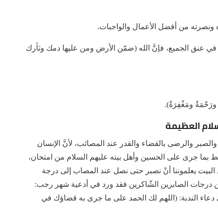
 في عنق الجميع، فإنَّ الله (ضمّن الأرض ومن عليها دمك وثأرك
 ورَحْمَةٌ ومَغْفِرَةٌ).
سلام العظيمة
 والصبر والرضى بالقضاء والقدر عند المصائب، لأنَّ الإنسان
ط بما جرى على الحسين وأهل بيته عليهم السلام من امتحان،
ل البيت يعلموننا أنْ نصبر حتى نصل عند المصاب إلى درجة
ن درجات الصابرين الشّاكرين فقد ورد في أدعية شهر رجب:
في دعاء الندبة: (اللهم لك الحمد على ما جرى به قضاؤك في