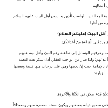
 أعمالهم.
 للمخالفين النَّواصب الَّذين يحاربون أهل البيت عليهم السلام
ة من أهلها.
 أهل البيت (عليهم السلام)
ْ ورَزَقَنِي الْبَرَاءَةَ مِنْ أَعْدَائِكُمْ).
ته وعرفهم الوسائل إلى طاعته وهم النبيّ وأهل بيته عليهم
 أعدائهم؛ ولذا صار من الواجب العقلي أداء شكر هذه النعمة
 بالإمامة حيث إنَّ بعضها وهي على درجات منها قلبية وبعضها
الزيارة:
دَكُمْ قَدَمَ صِدْقٍ فِي الدُّنْيَا والْآخِرَةِ).
هم حتى تنصبغ حياته بصبغتهم ويكون نسخة مصغرة منهم ومصداقاً