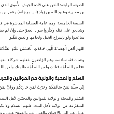
الصيغة الرابعة: اللعن على قادة الجيش الأُموي الذي
بن معاوية وعبيد الله بن زياد (ابن مرجانة) وعمر بن
الصيغة الخامسة: وهم عامة العصابة المباشرة في قتل 
وشايعوا على قتله وكثَّروا سواد العدوّ حتى وإنْ لم 
ساعدوا ولو بإسراج الخيل ولجامها والذين تنقَّبوا.
اللهم ألعن الْعِصَابَةَ الَّتِي جَاهَدَتِ الْحُسَيْنَ عَلَيْهِ السَّلَامُ وش
وهناك فئة سادسة وهم الرّاضون بفعلهم شركاء معهم 
«فلعن الله أُمَّة قتلتك ولعن الله أُمَّة ظلمتك ولعن الل
السلم والمحبة والولاية مع الموالين والحر
إِنِّي سِلْمٌ لِمَنْ سَالَمَكُمْ وحَرْبٌ لِمَنْ حَارَبَكُمْ ووَلِيٌّ لِمَنْ
السّلم والمحبّة والولاية للموالين والمحبّين لأهل الب
المتفرّعة عن الولاية لأهل البيت عليهم السلام ولا 
عملٍ عبر البر بالإخوان والعون لهم والصفح عنهم وعدم