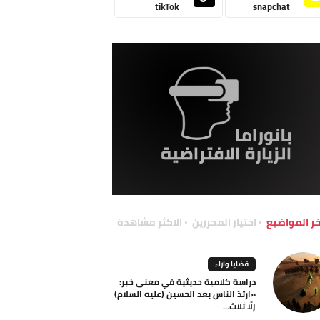
tikTok
snapchat
خر المواضيع
اختيار المحررين
الاكثر مشاهدة
قضايا وآراء
دراسة كلامية حديثية في معنى خبر:
«ارتدّ الناس بعد الحسين (عليه السلام)
إلّا ثلاث...