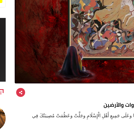
آ
ات والأرضين
ْنَا وعَلَى جَمِيعِ أَهْلِ الْإِسْلَامِ وجَلَّتْ وعَظُمَتْ مُصِيبَتُكَ فِي