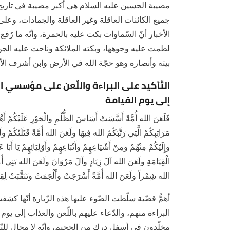
مصيبة الحسين عليه السلام هي أكبر مصيبة في تاري
جميع الكائنات العاقلة وغير العاقلة والجمادات، وعلى 
الأخبار أنّ السّماوات بكت عليه بالحمرة، وأنّه ما رُف
لطمت عليه وجوهها، وبكته الملائكة وناحت عليه الجنّ
بيته وأنصاره وهو حجّة الله في الأرض وابن أشرف الأنب
التّأكيد على البراءة واللّعن على مؤسسي ا
إلى يوم القيامة
فَلَعَنَ الله أُمَّةً أَسَّسَتْ أَسَاسَ الظُّلْمِ والْجَوْرِ عَلَيْكُمْ أَهْل
مَرَاتِبِكُمْ الَّتِي رَتَّبَكُمُ الله فِيهَا ولَعَنَ الله أُمَّةً قَتَلَتْكُمْ و
وإِلَيْكُمْ مِنْهُمْ ومِنْ أَشْيَاعِهِمْ وأَتْبَاعِهِمْ وأَوْلِيَائِهِمْ يَا أَب
الْقِيَامَةِ ولَعَنَ الله آلَ زِيَادٍ وآلَ مَرْوَانَ ولَعَنَ الله بَنِي أُم
الله شِمْراً ولَعَنَ الله أُمَّةً أَسْرَجَتْ وأَلْجَمَتْ وتَنَقَّبَتْ لِقِت
أهمُّ قضّية سلّطت الضّوء عليها هذه الزّيارة أنّها كش
البراءة منهم، والدّعاء عليهم باللّعن والعذاب إلى يو
مخلّدون في أسفل دركٍ من الجحيم، وأنّه لا مجال للتّ