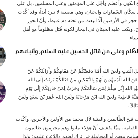
خ الكون وأعظم وأجّل على المؤمنين وعلى المسلمين، بل على
سكّان السّماوات والجنان، وهي مصيبة لا تبرد أبداً، وقد أكّدت
ع حجر في الأرضين ألَّا انبعث من تحته دم عبيط، وأنّ الحور
، وبكت عليه الحيتان في البحار لكونه قُتل مظلوماً مع أهل
ياء.
لظّلم وعلى من قاتل الحسين عليه السلام، وأتباعهم
َ الْبَيْتِ ولَعَنَ الله أُمَّةً دَفَعَتْكُمْ عَنْ مَقَامِكُمْ وأَزَالَتْكُمْ عَنْ
لَعَنَ الله الْمُمَهِّدِينَ لَهُمْ بِالتَّمْكِينِ مِنْ قِتَالِكُمْ بَرِئْتُ إِلَى الله
َا عَبْدِ الله إِنِّي سِلْمٌ لِمَنْ سَالَمَكُمْ وحَرْبٌ لِمَنْ حَارَبَكُمْ إِلَى يَوْمِ
َيَّةَ قَاطِبَةً ولَعَنَ الله ابْنَ مَرْجَانَةَ ولَعَنَ الله عُمَرَ بْنَ سَعْدٍ ولَعَنَ
َالِكَ.
فت قبح الظّالمين والقتلة لآل محمد من الأولين والآخرين، وأكّدت
م القيامة، ممَّا يكشف أنَّ هؤلاء ماتوا وهم مجرمون ظالمون
سامح معهم أو المجاملة في ترك لعنهم والدّعاء عليهم؛ ولذا