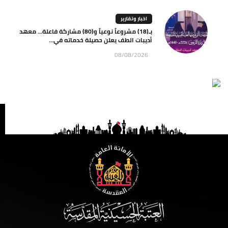
اخبار وتقارير
بـ(18) مشروعاً نوعياً و(80) مشاركة فاعلة… معهد
أديبات الطف يعلن حصيلة خدماته في...
08/08/2026