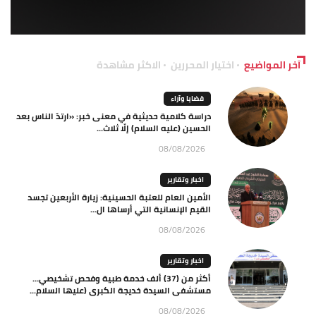
آخر المواضيع
اختيار المحررين
الاكثر مشاهدة
قضايا وآراء
دراسة كلامية حديثية في معنى خبر: «ارتدّ الناس بعد
الحسين (عليه السلام) إلّا ثلاث...
08/08/2026
اخبار وتقارير
الأمين العام للعتبة الحسينية: زيارة الأربعين تجسد
القيم الإنسانية التي أرساها ال...
08/08/2026
اخبار وتقارير
أكثر من (37) ألف خدمة طبية وفحص تشخيصي…
مستشفى السيدة خديجة الكبرى (عليها السلام...
08/08/2026