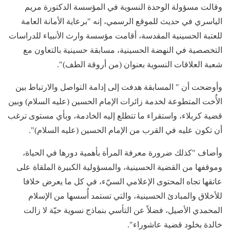
وقالت مسؤولة الوحدة النسوية في المؤسسة الدكتورة مريم
الياسري في حديث للموقع الرسمي، إنه "برعاية الأمانة العامة
للعتبة الحسينية المقدسة، أقامت مؤسسة وارث الأنبياء للدراسات
التخصصية في النهضة الحسينية، مسابقة حسينية بالتعاون مع
شعبة العلاقات النسوية بعنوان (من أروقة الطف)".
وأوضحت أن " المسابقة هدفت إلى إدامة التواصل والارتباط بين
الأُخت المتطوعة لخدمة زائرات الإمام الحسين (عليه السلام) وبين
قضية كربلاء، واستقراء ما تتطلع إليه الخادمة، وبأي مستوى ترغب
أن تكون عليه في القرب من الإمام الحسين (عليه السلام)".
وأضاف "كذلك ضرورة معرفة المرأة بأهمية دورها في الحياة،
وموقفها من القضية الحسينية، والمسؤولية الكبيرة الملقاة على
عاتقها تجاه المحتوى الإعلامي السيّء، في كل ما يعرض خلافا
للأخلاق والمبادئ الحسينية، والتي تستمد أُسسها من الإسلام
المحمدي الأصيل، فضلاً عن التأسي بنماذج نسوية حيّة لا زالت
خالدة بخلود قضية عاشوراء".