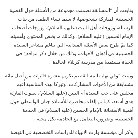
وتابعت أن "المسابقة تضمنت مجموعة من الأسئلة حول القضية
الحسينية المباركة بشخوصها، لا سيما نساء الطف، من بنات
الرسالة، وزوجات أهل البيت (عليهم السلام)، وزوجات أصحاب
الإمام الحسين (عليه السلام)، وكذلك ما يخص المحتوى وأهميته،
كما تمّ طرح بعض الأسئلة الميدانية التي تناغم مشاعر العقيدة
الحسينية في أذهان الأخوات، وذلك من خلال ذكر مواقفَ في
الحياة مستمدةً من مدرسة كربلاء الخالدة".
وبينت "وفي نهاية المسابقة تم تكريم عشرة فائزات من أصل مائة
متسابقة من الأخوات المشاركات، وتبركا بهذه المناسبة أُقيم
مجلس على حب السيدة أم البنين (عليها السلام)، بصوت القارئة
هدى أسعد، كما تم إلقاء محاضرة للأُستاذة جنان الواسطي حول
أهمية الاستعانة بالإمام الحسين (عليه السلام) في الخدمة
الحسينية، وضرورة التعامل مع الخادمة بكل محبة".
يذكر أن مؤسسة وارث الانبياء للدراسات التخصصية في النهضة