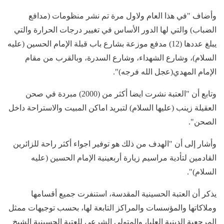
وأضاف "في هذا العام ولاول مرة تم نشر منظومات (مدافع
الضباب) والتي لها الدور الأساس في تغيير درجات الحرارة والتي
يبلغ عددها (12) مدفع موزعة بشارع باب قبلة الإمام الحسين (عليه
السلام)، وشارع الشهداء، وشارع السدرة، وبالقرب من مقام
الإمام المهدي(عجل الله فرجه)".
وتابع أن "العتبة نشرت ايضا أكثر من (2000) مبردة في صحن
العقيلة زينب (عليها السلام) لتبريد اماكن المبيت والاستراحة داخل
الصحن".
وأشار إلى أن "الهدف من ذلك هو توفير اجواء أكثر راحة للزائرين
القادمين لتأدية مراسيم زيارة أربعينية الإمام الحسين (عليه
السلام)".
يذكر أن العتبة الحسينية المقدسة، استنفرت جميع أقسامها
وملاكاتها والمؤسسات والمراكز التابعة لها، بحسب توجيهات ممثل
المرجعية الدينية العليا، والمتولي الشرعي للعتبة الحسينية الشيخ