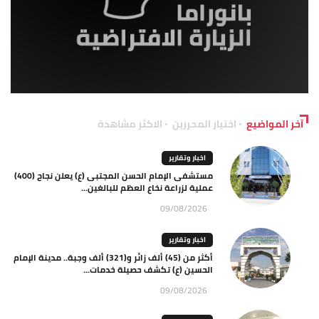
آخر المواضيع
اختيار المحررين
الاكثر مشاهدة
اخبار وتقارير
مستشفى الإمام الحسن المجتبى (ع) يعلن نجاح (400)
عملية لزراعة نخاع العظم للبالغين...
09/08/2026
اخبار وتقارير
أكثر من (45) ألف زائر و(321) ألف وجبة.. مدينة الإمام
الحسين (ع) تكشف حصيلة خدمات...
09/08/2026