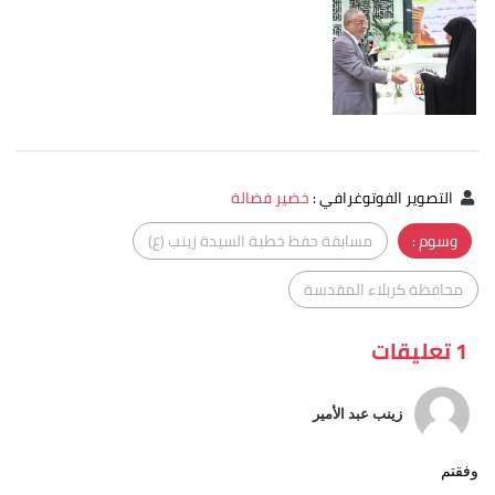
التصوير الفوتوغرافي
:
خضير فضالة
وسوم :
مسابقة حفظ خطبة السيدة زينب (ع)
محافظة كربلاء المقدسة
1 تعليقات
زينب عبد الأمير
وفقتم