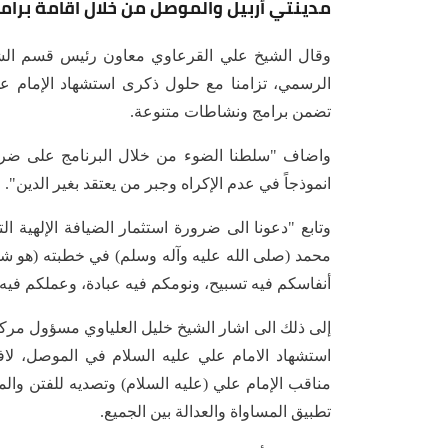
مدينتي أربيل والموصل من خلال اقامة برام
وقال الشيخ علي القرعاوي معاون رئيس قسم الشؤو
الرسمي، تزامنا مع حلول ذكرى استشهاد الإمام عل
تضمن برامج ونشاطات متنوعة.
واضاف "سلطنا الضوء من خلال البرنامج على ضرور
انموذجاً في عدم الإكراه وجبر من يعتقد بغير الدين".
وتابع "دعونا الى ضرورة استثمار الضيافة الإلهية ال
محمد (صلى الله عليه وآله وسلم) في خطبته (هو شهر
أنفاسكم فيه تسبيح، ونومكم فيه عبادة، وعملكم فيه 
إلى ذلك الى اشار الشيخ خليل العلياوي مسؤول مركز ا
استشهاد الامام علي عليه السلام في الموصل، لافت
مناقب الإمام علي (عليه السلام) وتصديه للفتن وا
تطبيق المساواة والعدالة بين الجميع.