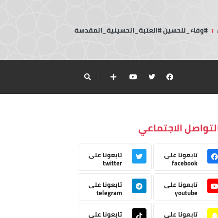
:
#وفاء_للحسين #العتبة_الحسينية_المقدسة
لتواصل الاجتماعي
تابعونا على
تابعونا على
twitter
facebook
تابعونا على
تابعونا على
telegram
youtube
تابعونا على
تابعونا على