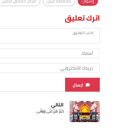
وسوم :
محافظة أربيل
مركز الصادق الامين
اترك تعليق
ارسال
التالي
خَيْرُ مَنْ لبَّى ووَفَّى