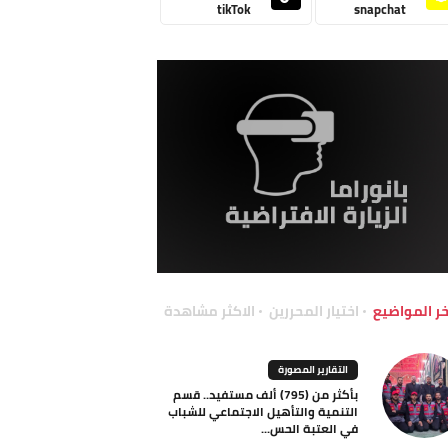
tikTok
snapchat
خر المواضيع
اختيار المحررين
الاكثر مشاهدة
التقارير المصورة
بأكثر من (795) ألف مستفيد.. قسم
التنمية والتأهيل الاجتماعي للشباب
في العتبة الحس...