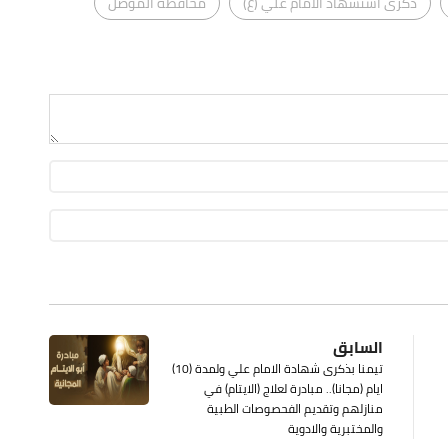
ذكرى استشهاد الامام علي (ع)
محافظة الموصل
السابق
تيمنا بذكرى شهادة الامام علي ولمدة (10)
ايام (مجانا).. مبادرة لعلاج (الايتام) في
منازلهم وتقديم الفحصوصات الطبية
والمختبرية والادوية