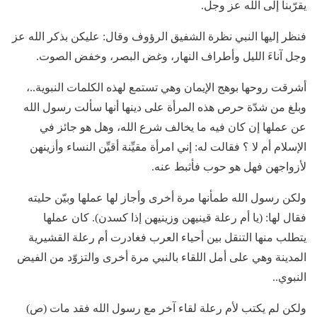
يقرّبنا إلى الله عز وجل.
فنظر إليها النبي نظرة الشفيق الرؤوف وقال: عليكن بذكر الله عز
وجل آناءَ الليل وأطراف النهار، وغض البصر، وخفض الصوت.
أشرقت روحها بوهج الإيمان وهي تستمع لهذه الكلمات النبوية..،
وبلغ من شدّة حرص هذه المرأة على دينها أنها سألت رسول الله
عن عملها إن كان فيه ما يخالف شرع الله، وهل هو جائز في
الإسلام أم لا ؟ فقالت له: إني امرأة مقيِّنة أقيِّن النساء وأزينهن
لأزواجهن فهل هو حوب فأثبط عنه.
ولكن رسول الله طمأنها مرة أخرى وأجاز لها عملها وبيّن حليته
فقال لها: (يا أم رعلة قينيهن وزينيهن إذا كسدن). كان عملها
يتطلب منها التنقل بين أحياء العرب فغادرت أم رعلة القشيرية
المدينة وهي على أمل اللقاء بالنبي مرة أخرى والتزوّد من الفيض
النبوي..
ولكن لم يكتب لأم رعلة لقاء آخر مع رسول الله فقد مات (ص)