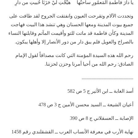
يا دارَ فاطمةِ المَعمُورِ ساحتُها هيِّجْتِ ليْ حَزَنَاً حُييتِ من دارِ
وتجددت الآلام وتقرحت العيون وانفتقت الجروح لقد طافت على
جميع بيوت المدينة ومعها الحسنان وهي تنشد هذا البيت فهاجت
المدينة وكأن فاطمة قد ماتت للتو وأقيمت المآتم وقابلنها النساء
بالصراخ والعويل فلم يبق دار من دور الأنصار إلا وأهلها يبكون.
رحم الله هذه السيدة المؤمنة التي كانت مصداقاً لقول الإمام
الصادق: رحم الله من أحيا أمرنا وحزن لحزننا.
..........................................
أسد الغابة ــ ابن الأثير ج 5 ص 582
أعيان الشيعة ــ السيد محسن الأمين ج 3 ص 478
الإصابة ــ العسقلاني ج 8 ص 390
نهاية الأرب في معرفة الأنساب العرب ــ القشقلندي رقم 1458