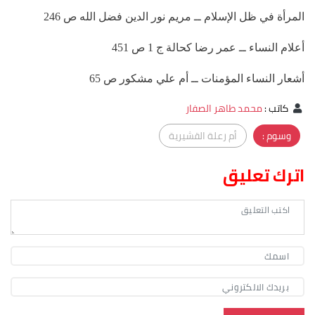
المرأة في ظل الإسلام ــ مريم نور الدين فضل الله ص 246
أعلام النساء ــ عمر رضا كحالة ج 1 ص 451
أشعار النساء المؤمنات ــ أم علي مشكور ص 65
كاتب
:
محمد طاهر الصفار
وسوم :
أم رعلة القشيرية
اترك تعليق