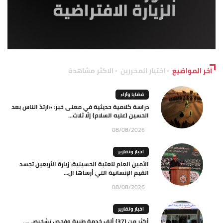
آخر المواضيع
اختيار المحررين
الاكثر مشاهدة
قضايا وآراء
دراسة كلامية حديثية في معنى خبر: «ارتدّ الناس بعد
الحسين (عليه السلام) إلّا ثلاث...
08/08/2026
اخبار وتقارير
الأمين العام للعتبة الحسينية: زيارة الأربعين تجسد
القيم الإنسانية التي أرساها ال...
08/08/2026
اخبار وتقارير
أكثر من (37) ألف خدمة طبية وفحص تشخيصي…