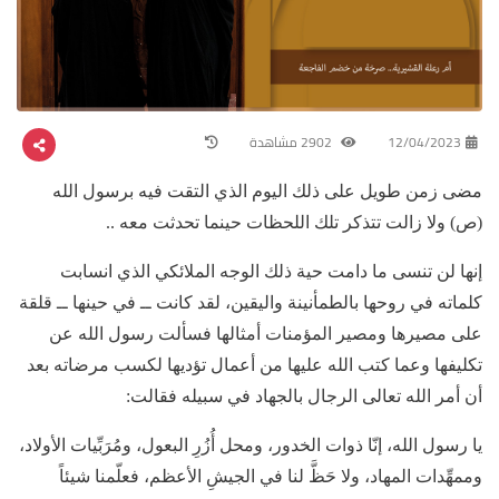
12/04/2023
2902 مشاهدة
مضى زمن طويل على ذلك اليوم الذي التقت فيه برسول الله
(ص) ولا زالت تتذكر تلك اللحظات حينما تحدثت معه ..
إنها لن تنسى ما دامت حية ذلك الوجه الملائكي الذي انسابت
كلماته في روحها بالطمأنينة واليقين، لقد كانت ــ في حينها ــ قلقة
على مصيرها ومصير المؤمنات أمثالها فسألت رسول الله عن
تكليفها وعما كتب الله عليها من أعمال تؤديها لكسب مرضاته بعد
أن أمر الله تعالى الرجال بالجهاد في سبيله فقالت:
يا رسول الله، إنّا ذوات الخدور، ومحل أُزُرِ البعول، ومُرَبِّيات الأولاد،
وممهِّدات المهاد، ولا حَظَّ لنا في الجيشِ الأعظم، فعلّمنا شيئاً