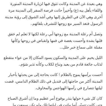
وهي بعيدة عن المدينة وكانت تتوق فيها لزيارة المدينة المنورة
واللقاء بأهل بيه (ع) وأخيراً حانت فرصة السفر إلى المدينة مرة
أخرى وهي الآن في الطريق إليها وفي أشد الشوق إلى رؤية مدينة
الرسول فتغذ السير مع زوجها للتشرف بلقائهم..
وتصل أم رعلة المدينة مع زوجها أبي رعلة لكنها لا تعلم لم خفق
قلبها بشدة وأحست بغصة في فمها وانقباض في روحها وكأنها
مقبلة على سماع خبر جلل...
الليل يخيم على المدينة والسكون يسود المكان إلا من عواء متقطع
لذئاب جائعة قادم من بعيد ونباح لكلاب وكأنه نذير شؤم..
أحست برأسها يموج بالظلام ! كانت بحاجة إلى من يحدثها بأخبار
المدينة أكثر من حاجتها إلى قنديل في ذلك الظلام الدامس، قضت
ليلتها تتصارع في رأسها الهواجس والمخاوف.
كان كل شيء حولها ينذر بوقوع أمر عظيم وما إن أشرق الصباح
حتى كانت تتمنّى أنها ماتت في ليلتها تلك ولم تكن سمعت ما